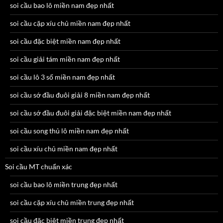
soi cầu bao lô miền nam đẹp nhất
soi cầu cặp xíu chủ miền nam đẹp nhất
soi cầu đặc biệt miền nam đẹp nhất
soi cầu giải tám miền nam đẹp nhất
soi cầu lô 3 số miền nam đẹp nhất
soi cầu sớ đầu đuôi giải 8 miền nam đẹp nhất
soi cầu sớ đầu đuôi giải đặc biệt miền nam đẹp nhất
soi cầu song thủ lô miền nam đẹp nhất
soi cầu xíu chủ miền nam đẹp nhất
Soi cầu MT chuẩn xác
soi cầu bao lô miền trung đẹp nhất
soi cầu cặp xíu chủ miền trung đẹp nhất
soi cầu đặc biệt miền trung đẹp nhất