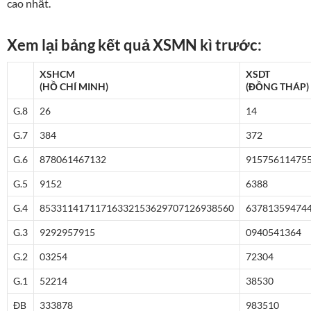
cao nhất.
Xem lại bảng kết quả XSMN kì trước:
XSHCM
XSDT
(HỒ CHÍ MINH)
(ĐỒNG THÁP)
G.8
26
14
G.7
384
372
G.6
8780
6146
7132
9157
5611
475
G.5
9152
6388
G.4
85331
14171
17163
32153
62970
71269
38560
63781
35947
4
G.3
92929
57915
09405
41364
G.2
03254
72304
G.1
52214
38530
ĐB
333878
983510