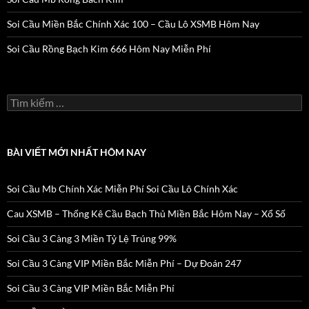
Soi Cầu Miền Bắc Chính Xác 100 – Cầu Lô XSMB Hôm Nay
Soi Cầu Rồng Bạch Kim 666 Hôm Nay Miễn Phí
Tìm
kiếm
cho:
BÀI VIẾT MỚI NHẤT HÔM NAY
Soi Cầu Mb Chính Xác Miễn Phí Soi Cầu Lô Chính Xác
Cau XSMB – Thống Kê Cầu Bạch Thủ Miền Bắc Hôm Nay – Xổ Số
Soi Cầu 3 Càng 3 Miền Tỷ Lệ Trúng 99%
Soi Cầu 3 Càng VIP Miền Bắc Miễn Phí – Dự Đoán 247
Soi Cầu 3 Càng VIP Miền Bắc Miễn Phí