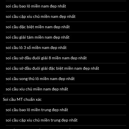
soi cầu bao lô miền nam đẹp nhất
soi cầu cặp xíu chủ miền nam đẹp nhất
soi cầu đặc biệt miền nam đẹp nhất
soi cầu giải tám miền nam đẹp nhất
soi cầu lô 3 số miền nam đẹp nhất
soi cầu sớ đầu đuôi giải 8 miền nam đẹp nhất
soi cầu sớ đầu đuôi giải đặc biệt miền nam đẹp nhất
soi cầu song thủ lô miền nam đẹp nhất
soi cầu xíu chủ miền nam đẹp nhất
Soi cầu MT chuẩn xác
soi cầu bao lô miền trung đẹp nhất
soi cầu cặp xíu chủ miền trung đẹp nhất