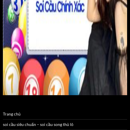
Trang chủ
soi cầu siêu chuẩn – soi cầu song thủ lô