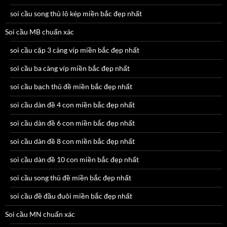
soi cầu song thủ lô kép miền bắc đẹp nhất
Soi cầu MB chuẩn xác
soi cầu cặp 3 càng víp miền bắc đẹp nhất
soi cầu ba càng víp miền bắc đẹp nhất
soi cầu bạch thủ đề miền bắc đẹp nhất
soi cầu dàn đề 4 con miền bắc đẹp nhất
soi cầu dàn đề 6 con miền bắc đẹp nhất
soi cầu dàn đề 8 con miền bắc đẹp nhất
soi cầu dàn đề 10 con miền bắc đẹp nhất
soi cầu song thủ đề miền bắc đẹp nhất
soi cầu đề đầu đuôi miền bắc đẹp nhất
Soi cầu MN chuẩn xác