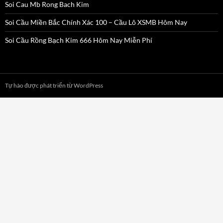
Soi Cau Mb Rong Bach Kim
Soi Cầu Miền Bắc Chính Xác 100 – Cầu Lô XSMB Hôm Nay
Soi Cầu Rồng Bạch Kim 666 Hôm Nay Miễn Phí
Tự hào được phát triển từ WordPress