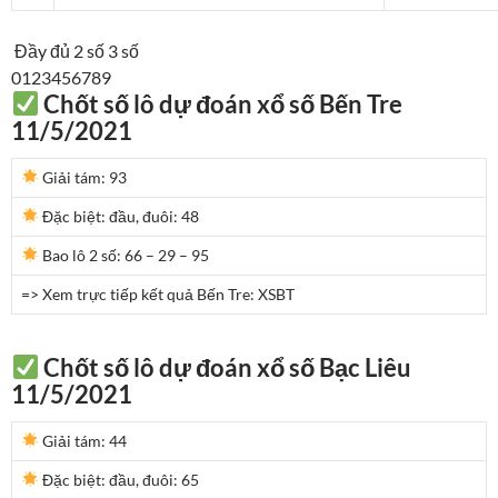
Đầy đủ
2 số
3 số
0
1
2
3
4
5
6
7
8
9
Chốt số lô dự đoán xổ số Bến Tre
11/5/2021
Giải tám:
93
Đặc biệt: đầu, đuôi:
48
Bao lô 2 số:
66 – 29 – 95
=> Xem trực tiếp kết quả Bến Tre: XSBT
Chốt số lô dự đoán xổ số Bạc Liêu
11/5/2021
Giải tám:
44
Đặc biệt: đầu, đuôi:
65