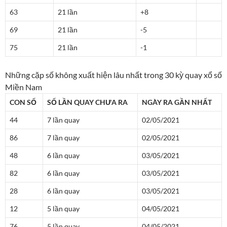
63
21 lần
+8
69
21 lần
-5
75
21 lần
-1
Những cặp số không xuất hiện lâu nhất trong 30 kỳ quay xổ số
Miền Nam
CON SỐ
SỐ LẦN QUAY CHƯA RA
NGÀY RA GẦN NHẤT
44
7 lần quay
02/05/2021
86
7 lần quay
02/05/2021
48
6 lần quay
03/05/2021
82
6 lần quay
03/05/2021
28
6 lần quay
03/05/2021
12
5 lần quay
04/05/2021
76
5 lần quay
04/05/2021