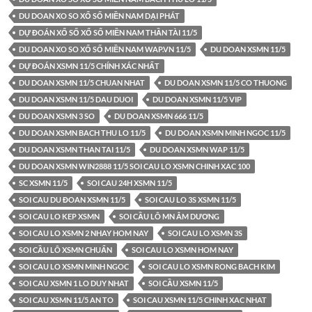
DU DOAN XO SO XỔ SỐ MIỀN NAM DẠI PHÁT
DỰ ĐOÁN XỔ SỐ XỔ SỐ MIỀN NAM THẦN TÀI 11/5
DU DOAN XO SO XỔ SỐ MIỀN NAM WAP.VN 11/5
DU DOAN XSMN 11/5
DỰ ĐOÁN XSMN 11/5 CHÍNH XÁC NHẤT
DU DOAN XSMN 11/5 CHUAN NHAT
DU DOAN XSMN 11/5 CO THUONG
DU DOAN XSMN 11/5 DAU DUOI
DU DOAN XSMN 11/5 VIP
DU DOAN XSMN 3 SO
DU DOAN XSMN 666 11/5
DU DOAN XSMN BACH THU LO 11/5
DU DOAN XSMN MINH NGOC 11/5
DU DOAN XSMN THAN TAI 11/5
DU DOAN XSMN WAP 11/5
DU DOAN XSMN WIN2888 11/5 SOI CAU LO XSMN CHINH XAC 100
SC XSMN 11/5
SOI CAU 24H XSMN 11/5
SOI CAU DU ĐOAN XSMN 11/5
SOI CAU LO 3S XSMN 11/5
SOI CAU LO KEP XSMN
SOI CẦU LÔ MN ÂM DƯƠNG
SOI CAU LO XSMN 2 NHAY HOM NAY
SOI CAU LO XSMN 3S
SOI CẦU LÔ XSMN CHUẨN
SOI CAU LO XSMN HOM NAY
SOI CAU LO XSMN MINH NGOC
SOI CAU LO XSMN RONG BACH KIM
SOI CAU XSMN 1 LO DUY NHAT
SOI CẦU XSMN 11/5
SOI CAU XSMN 11/5 AN TO
SOI CAU XSMN 11/5 CHINH XAC NHAT