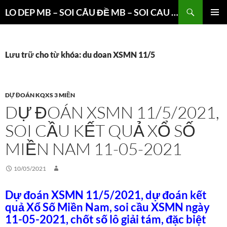
Chuyển
Tìm
LO DEP MB – SOI CÂU ĐỀ MB – SOI CAU 3 CANG XSMB
đến
kiếm
TRÌNH
nội
ĐƠN CƠ
dung
SỞ
Lưu trữ cho từ khóa: du doan XSMN 11/5
DỰ ĐOÁN KQXS 3 MIỀN
DỰ ĐOÁN XSMN 11/5/2021,
SOI CẦU KẾT QUẢ XỔ SỐ
MIỀN NAM 11-05-2021
10/05/2021
Dự đoán XSMN 11/5/2021, dự đoán kết
quả Xổ Số Miền Nam, soi cầu XSMN ngày
11-05-2021, chốt số lô giải tám, đặc biệt