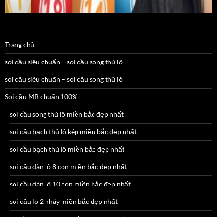
Trang chủ
soi cầu siêu chuẩn – soi cầu song thủ lô
soi cầu siêu chuẩn – soi cầu song thủ lô
Soi cầu MB chuẩn 100%
soi cầu song thủ lô miền bắc đẹp nhất
soi cầu bạch thủ lô kép miền bắc đẹp nhất
soi cầu bạch thủ lô miền bắc đẹp nhất
soi cầu dàn lô 8 con miền bắc đẹp nhất
soi cầu dàn lô 10 con miền bắc đẹp nhất
soi cầu lo 2 nháy miền bắc đẹp nhất