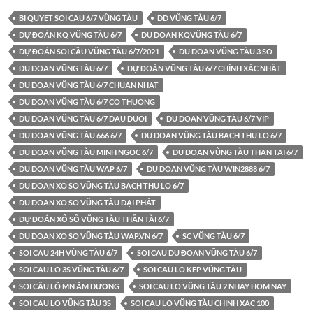
BI QUYET SOI CAU 6/7 VŨNG TÀU
DD VŨNG TÀU 6/7
DỰ ĐOÁN KQ VŨNG TÀU 6/7
DU DOAN KQVŨNG TÀU 6/7
DỰ ĐOÁN SOI CẦU VŨNG TÀU 6/7/2021
DU DOAN VŨNG TÀU 3 SO
DU DOAN VŨNG TÀU 6/7
DỰ ĐOÁN VŨNG TÀU 6/7 CHÍNH XÁC NHẤT
DU DOAN VŨNG TÀU 6/7 CHUAN NHAT
DU DOAN VŨNG TÀU 6/7 CO THUONG
DU DOAN VŨNG TÀU 6/7 DAU DUOI
DU DOAN VŨNG TÀU 6/7 VIP
DU DOAN VŨNG TÀU 666 6/7
DU DOAN VŨNG TÀU BACH THU LO 6/7
DU DOAN VŨNG TÀU MINH NGOC 6/7
DU DOAN VŨNG TÀU THAN TAI 6/7
DU DOAN VŨNG TÀU WAP 6/7
DU DOAN VŨNG TÀU WIN2888 6/7
DU DOAN XO SO VŨNG TÀU BACH THU LO 6/7
DU DOAN XO SO VŨNG TÀU DẠI PHÁT
DỰ ĐOÁN XỔ SỐ VŨNG TÀU THẦN TÀI 6/7
DU DOAN XO SO VŨNG TÀU WAP.VN 6/7
SC VŨNG TÀU 6/7
SOI CAU 24H VŨNG TÀU 6/7
SOI CAU DU ĐOAN VŨNG TÀU 6/7
SOI CAU LO 3S VŨNG TÀU 6/7
SOI CAU LO KEP VŨNG TÀU
SOI CẦU LÔ MN ÂM DƯƠNG
SOI CAU LO VŨNG TÀU 2 NHAY HOM NAY
SOI CAU LO VŨNG TÀU 3S
SOI CAU LO VŨNG TÀU CHINH XAC 100