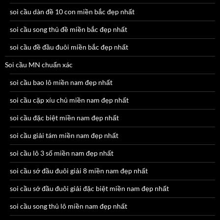
soi cầu dàn đề 10 con miền bắc đẹp nhất
soi cầu song thủ đề miền bắc đẹp nhất
soi cầu đề đầu đuôi miền bắc đẹp nhất
Soi cầu MN chuẩn xác
soi cầu bao lô miền nam đẹp nhất
soi cầu cặp xíu chủ miền nam đẹp nhất
soi cầu đặc biệt miền nam đẹp nhất
soi cầu giải tám miền nam đẹp nhất
soi cầu lô 3 số miền nam đẹp nhất
soi cầu sớ đầu đuôi giải 8 miền nam đẹp nhất
soi cầu sớ đầu đuôi giải đặc biệt miền nam đẹp nhất
soi cầu song thủ lô miền nam đẹp nhất