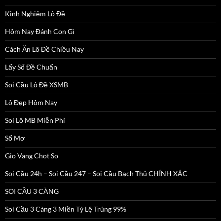
Kinh Nghiệm Lô Đề
Hôm Nay Đánh Con Gì
Cách Ăn Lô Đề Chiều Nay
Lấy Số Đề Chuẩn
Soi Cầu Lô Đề XSMB
Lô Đẹp Hôm Nay
Soi Lô MB Miễn Phí
Sổ Mơ
Gio Vang Chot So
Soi Cầu 24h – Soi Cầu 247 – Soi Cầu Bạch Thủ CHÍNH XÁC
SOI CẦU 3 CÀNG
Soi Cầu 3 Càng 3 Miền Tỷ Lệ Trúng 99%