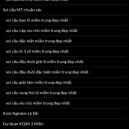
Soi cầu MT chuẩn xác
soi cầu bao lô miền trung đẹp nhất
soi cầu cặp xíu chủ miền trung đẹp nhất
soi cầu đặc biệt miền trung đẹp nhất
soi cầu lô 3 số miền trung đẹp nhất
soi cầu đầu đuôi giải 8 miền trung đẹp nhất
soi cầu đầu đuôi đặc biệt miền trung đẹp nhất
soi cầu giải tám miền trung đẹp nhất
soi cầu song thủ lô miền trung đẹp nhất
soi cầu xỉu chủ miền trung đẹp nhất
Kinh Nghiệm Lô Đề
Dự đoán KQXS 3 Miền