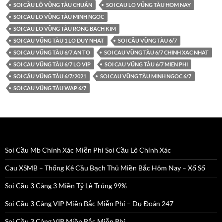
SOI CẦU LÔ VŨNG TÀU CHUẨN
SOI CAU LO VŨNG TÀU HOM NAY
SOI CAU LO VŨNG TÀU MINH NGOC
SOI CAU LO VŨNG TÀU RONG BACH KIM
SOI CAU VŨNG TÀU 1 LO DUY NHAT
SOI CẦU VŨNG TÀU 6/7
SOI CAU VŨNG TÀU 6/7 AN TO
SOI CAU VŨNG TÀU 6/7 CHINH XAC NHAT
SOI CAU VŨNG TÀU 6/7 LO VIP
SOI CAU VŨNG TÀU 6/7 MIEN PHI
SOI CẦU VŨNG TÀU 6/7/2021
SOI CAU VŨNG TÀU MINH NGOC 6/7
SOI CAU VŨNG TÀU WAP 6/7
Soi Cầu Mb Chính Xác Miễn Phí Soi Cầu Lô Chính Xác
Cau XSMB – Thống Kê Cầu Bạch Thủ Miền Bắc Hôm Nay – Xổ Số
Soi Cầu 3 Càng 3 Miền Tỷ Lệ Trúng 99%
Soi Cầu 3 Càng VIP Miền Bắc Miễn Phí – Dự Đoán 247
Soi Cầu 3 Càng VIP Miền Bắc Miễn Phí