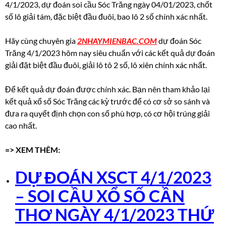
4/1/2023, dự đoán soi cầu Sóc Trăng ngày 04/01/2023, chốt
số lô giải tám, đặc biệt đầu đuôi, bao lô 2 số chính xác nhất.
Hãy cùng chuyên gia
2NHAYMIENBAC.COM
dự đoán Sóc
Trăng 4/1/2023 hôm nay siêu chuẩn với các kết quả dự đoán
giải đặt biệt đầu đuôi, giải lô tô 2 số, lô xiên chính xác nhất.
Để kết quả dự đoán được chính xác. Bạn nên tham khảo lại
kết quả xổ số Sóc Trăng các kỳ trước để có cơ sở so sánh và
đưa ra quyết định chọn con số phù hợp, có cơ hội trúng giải
cao nhất.
=> XEM THÊM:
DỰ ĐOÁN XSCT 4/1/2023
– SOI CẦU XỔ SỐ CẦN
THƠ NGÀY 4/1/2023 THỨ