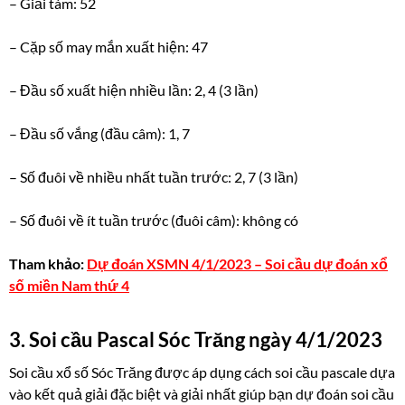
– Giải tám: 52
– Cặp số may mắn xuất hiện: 47
– Đầu số xuất hiện nhiều lần: 2, 4 (3 lần)
– Đầu số vắng (đầu câm): 1, 7
– Số đuôi về nhiều nhất tuần trước: 2, 7 (3 lần)
– Số đuôi về ít tuần trước (đuôi câm): không có
Tham khảo:
Dự đoán XSMN 4/1/2023 – Soi cầu dự đoán xổ
số miền Nam thứ 4
3. Soi cầu Pascal Sóc Trăng ngày 4/1/2023
Soi cầu xổ số Sóc Trăng được áp dụng cách soi cầu pascale dựa
vào kết quả giải đặc biệt và giải nhất giúp bạn dự đoán soi cầu