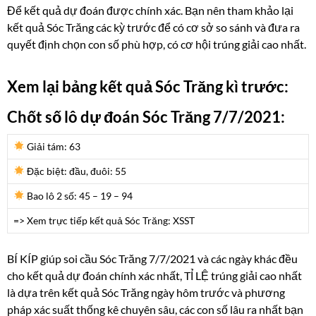
Để kết quả dự đoán được chính xác. Bạn nên tham khảo lại
kết quả Sóc Trăng các kỳ trước để có cơ sở so sánh và đưa ra
quyết định chọn con số phù hợp, có cơ hội trúng giải cao nhất.
Xem lại bảng kết quả Sóc Trăng kì trước:
Chốt số lô dự đoán Sóc Trăng 7/7/2021:
Giải tám:
63
Đặc biệt: đầu, đuôi:
55
Bao lô 2 số:
45 – 19 – 94
=> Xem trực tiếp kết quả Sóc Trăng: XSST
BÍ KÍP giúp soi cầu Sóc Trăng 7/7/2021 và các ngày khác đều
cho kết quả dự đoán chính xác nhất, TỈ LỆ trúng giải cao nhất
là dựa trên kết quả Sóc Trăng ngày hôm trước và phương
pháp xác suất thống kê chuyên sâu, các con số lâu ra nhất bạn