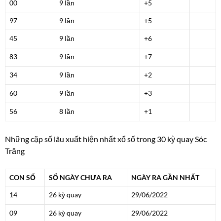
00
9 lần
+5
97
9 lần
+5
45
9 lần
+6
83
9 lần
+7
34
9 lần
+2
60
9 lần
+3
56
8 lần
+1
Những cặp số lâu xuất hiện nhất xổ số trong 30 kỳ quay Sóc
Trăng
CON SỐ
SỐ NGÀY CHƯA RA
NGÀY RA GẦN NHẤT
14
26 kỳ quay
29/06/2022
09
26 kỳ quay
29/06/2022