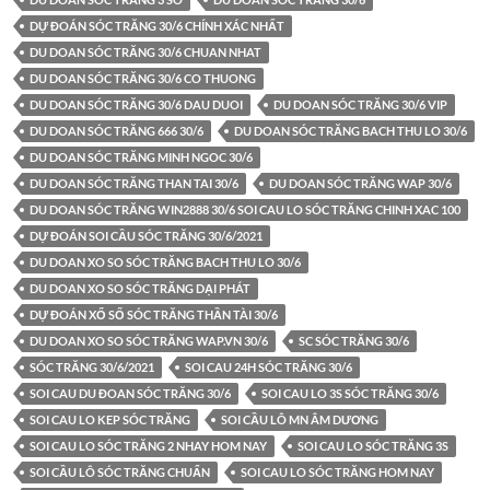
DỰ ĐOÁN SÓC TRĂNG 30/6 CHÍNH XÁC NHẤT
DU DOAN SÓC TRĂNG 30/6 CHUAN NHAT
DU DOAN SÓC TRĂNG 30/6 CO THUONG
DU DOAN SÓC TRĂNG 30/6 DAU DUOI
DU DOAN SÓC TRĂNG 30/6 VIP
DU DOAN SÓC TRĂNG 666 30/6
DU DOAN SÓC TRĂNG BACH THU LO 30/6
DU DOAN SÓC TRĂNG MINH NGOC 30/6
DU DOAN SÓC TRĂNG THAN TAI 30/6
DU DOAN SÓC TRĂNG WAP 30/6
DU DOAN SÓC TRĂNG WIN2888 30/6 SOI CAU LO SÓC TRĂNG CHINH XAC 100
DỰ ĐOÁN SOI CẦU SÓC TRĂNG 30/6/2021
DU DOAN XO SO SÓC TRĂNG BACH THU LO 30/6
DU DOAN XO SO SÓC TRĂNG DẠI PHÁT
DỰ ĐOÁN XỔ SỐ SÓC TRĂNG THẦN TÀI 30/6
DU DOAN XO SO SÓC TRĂNG WAP.VN 30/6
SC SÓC TRĂNG 30/6
SÓC TRĂNG 30/6/2021
SOI CAU 24H SÓC TRĂNG 30/6
SOI CAU DU ĐOAN SÓC TRĂNG 30/6
SOI CAU LO 3S SÓC TRĂNG 30/6
SOI CAU LO KEP SÓC TRĂNG
SOI CẦU LÔ MN ÂM DƯƠNG
SOI CAU LO SÓC TRĂNG 2 NHAY HOM NAY
SOI CAU LO SÓC TRĂNG 3S
SOI CẦU LÔ SÓC TRĂNG CHUẨN
SOI CAU LO SÓC TRĂNG HOM NAY