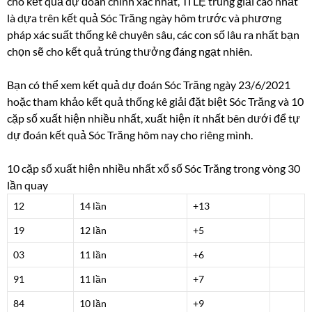
cho kết quả dự đoán chính xác nhất, TỈ LỆ trúng giải cao nhất
là dựa trên kết quả Sóc Trăng ngày hôm trước và phương
pháp xác suất thống kê chuyên sâu, các con số lâu ra nhất bạn
chọn sẽ cho kết quả trúng thưởng đáng ngạt nhiên.
Bạn có thể xem kết quả dự đoán Sóc Trăng ngày 23/6/2021
hoặc tham khảo kết quả thống kê giải đặt biệt Sóc Trăng và 10
cặp số xuất hiện nhiều nhất, xuất hiện ít nhất bên dưới để tự
dự đoán kết quả Sóc Trăng hôm nay cho riêng mình.
10 cặp số xuất hiện nhiều nhất xổ số Sóc Trăng trong vòng 30
lần quay
12
14 lần
+13
19
12 lần
+5
03
11 lần
+6
91
11 lần
+7
84
10 lần
+9