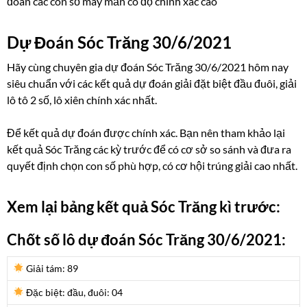
đoán các con số may mắn có độ chính xác cao
Dự Đoán Sóc Trăng 30/6/2021
Hãy cùng chuyên gia dự đoán Sóc Trăng 30/6/2021 hôm nay
siêu chuẩn với các kết quả dự đoán giải đặt biệt đầu đuôi, giải
lô tô 2 số, lô xiên chính xác nhất.
Để kết quả dự đoán được chính xác. Bạn nên tham khảo lại
kết quả Sóc Trăng các kỳ trước để có cơ sở so sánh và đưa ra
quyết định chọn con số phù hợp, có cơ hội trúng giải cao nhất.
Xem lại bảng kết quả Sóc Trăng kì trước:
Chốt số lô dự đoán Sóc Trăng 30/6/2021:
Giải tám:
89
Đặc biệt: đầu, đuôi:
04