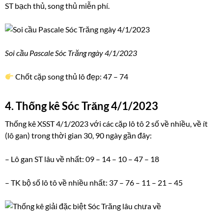
ST bạch thủ, song thủ miễn phí.
Soi cầu Pascale Sóc Trăng ngày 4/1/2023
Chốt cặp song thủ lô đẹp: 47 – 74
4. Thống kê Sóc Trăng 4/1/2023
Thống kê XSST 4/1/2023 với các cặp lô tô 2 số về nhiều, về ít
(lô gan) trong thời gian 30, 90 ngày gần đây:
– Lô gan ST lâu về nhất: 09 – 14 – 10 – 47 – 18
– TK bộ số lô tô về nhiều nhất: 37 – 76 – 11 – 21 – 45