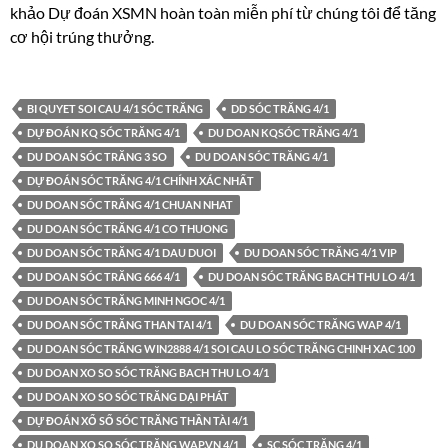
khảo Dự đoán XSMN hoàn toàn miễn phí từ chúng tôi để tăng
cơ hội trúng thưởng.
BI QUYET SOI CAU 4/1 SÓC TRĂNG
DD SÓC TRĂNG 4/1
DỰ ĐOÁN KQ SÓC TRĂNG 4/1
DU DOAN KQSÓC TRĂNG 4/1
DU DOAN SÓC TRĂNG 3 SO
DU DOAN SÓC TRĂNG 4/1
DỰ ĐOÁN SÓC TRĂNG 4/1 CHÍNH XÁC NHẤT
DU DOAN SÓC TRĂNG 4/1 CHUAN NHAT
DU DOAN SÓC TRĂNG 4/1 CO THUONG
DU DOAN SÓC TRĂNG 4/1 DAU DUOI
DU DOAN SÓC TRĂNG 4/1 VIP
DU DOAN SÓC TRĂNG 666 4/1
DU DOAN SÓC TRĂNG BACH THU LO 4/1
DU DOAN SÓC TRĂNG MINH NGOC 4/1
DU DOAN SÓC TRĂNG THAN TAI 4/1
DU DOAN SÓC TRĂNG WAP 4/1
DU DOAN SÓC TRĂNG WIN2888 4/1 SOI CAU LO SÓC TRĂNG CHINH XAC 100
DU DOAN XO SO SÓC TRĂNG BACH THU LO 4/1
DU DOAN XO SO SÓC TRĂNG DẠI PHÁT
DỰ ĐOÁN XỔ SỐ SÓC TRĂNG THẦN TÀI 4/1
DU DOAN XO SO SÓC TRĂNG WAP.VN 4/1
SC SÓC TRĂNG 4/1