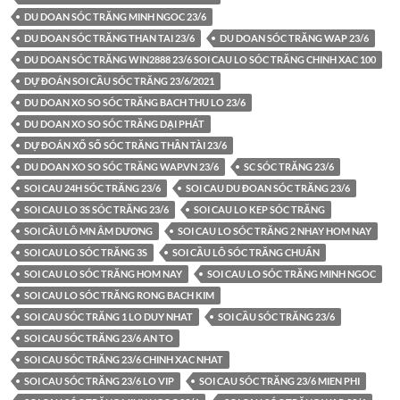
DU DOAN SÓC TRĂNG MINH NGOC 23/6
DU DOAN SÓC TRĂNG THAN TAI 23/6
DU DOAN SÓC TRĂNG WAP 23/6
DU DOAN SÓC TRĂNG WIN2888 23/6 SOI CAU LO SÓC TRĂNG CHINH XAC 100
DỰ ĐOÁN SOI CẦU SÓC TRĂNG 23/6/2021
DU DOAN XO SO SÓC TRĂNG BACH THU LO 23/6
DU DOAN XO SO SÓC TRĂNG DẠI PHÁT
DỰ ĐOÁN XỔ SỐ SÓC TRĂNG THẦN TÀI 23/6
DU DOAN XO SO SÓC TRĂNG WAP.VN 23/6
SC SÓC TRĂNG 23/6
SOI CAU 24H SÓC TRĂNG 23/6
SOI CAU DU ĐOAN SÓC TRĂNG 23/6
SOI CAU LO 3S SÓC TRĂNG 23/6
SOI CAU LO KEP SÓC TRĂNG
SOI CẦU LÔ MN ÂM DƯƠNG
SOI CAU LO SÓC TRĂNG 2 NHAY HOM NAY
SOI CAU LO SÓC TRĂNG 3S
SOI CẦU LÔ SÓC TRĂNG CHUẨN
SOI CAU LO SÓC TRĂNG HOM NAY
SOI CAU LO SÓC TRĂNG MINH NGOC
SOI CAU LO SÓC TRĂNG RONG BACH KIM
SOI CAU SÓC TRĂNG 1 LO DUY NHAT
SOI CẦU SÓC TRĂNG 23/6
SOI CAU SÓC TRĂNG 23/6 AN TO
SOI CAU SÓC TRĂNG 23/6 CHINH XAC NHAT
SOI CAU SÓC TRĂNG 23/6 LO VIP
SOI CAU SÓC TRĂNG 23/6 MIEN PHI