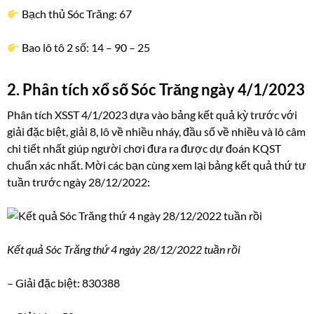
Bạch thủ Sóc Trăng: 67
Bao lô tô 2 số: 14 – 90 – 25
2. Phân tích xổ số Sóc Trăng ngày 4/1/2023
Phân tích XSST 4/1/2023 dựa vào bảng kết quả kỳ trước với
giải đặc biệt, giải 8, lô về nhiều nháy, đầu số về nhiều và lô câm
chi tiết nhất giúp người chơi đưa ra được dự đoán KQST
chuẩn xác nhất. Mời các bạn cùng xem lại bảng kết quả thứ tư
tuần trước ngày 28/12/2022:
Kết quả Sóc Trăng thứ 4 ngày 28/12/2022 tuần rồi
– Giải đặc biệt: 830388