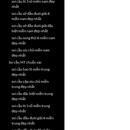
soi cầu lô 3 số miền nam đẹp
nhất
soi cầu sớ đầu đuôi giải 8
miền nam đẹp nhất
soi cầu sớ đầu đuôi giải đặc
biệt miền nam đẹp nhất
soi cầu song thủ lô miền nam
đẹp nhất
soi cầu xíu chủ miền nam
đẹp nhất
Soi cầu MT chuẩn xác
soi cầu bao lô miền trung
đẹp nhất
soi cầu cặp xíu chủ miền
trung đẹp nhất
soi cầu đặc biệt miền trung
đẹp nhất
soi cầu lô 3 số miền trung
đẹp nhất
soi cầu đầu đuôi giải 8 miền
trung đẹp nhất