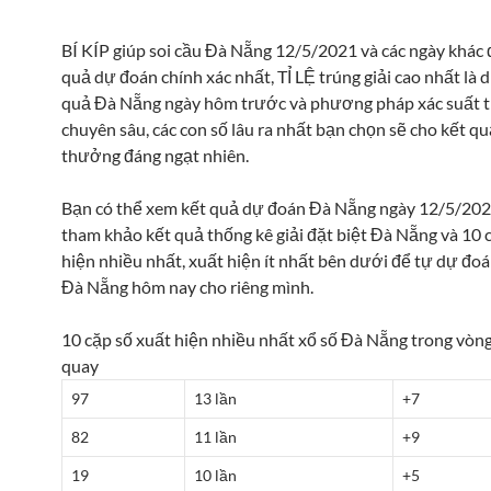
BÍ KÍP giúp soi cầu Đà Nẵng 12/5/2021 và các ngày khác 
quả dự đoán chính xác nhất, TỈ LỆ trúng giải cao nhất là 
quả Đà Nẵng ngày hôm trước và phương pháp xác suất 
chuyên sâu, các con số lâu ra nhất bạn chọn sẽ cho kết qu
thưởng đáng ngạt nhiên.
Bạn có thể xem kết quả dự đoán Đà Nẵng ngày 12/5/20
tham khảo kết quả thống kê giải đặt biệt Đà Nẵng và 10 
hiện nhiều nhất, xuất hiện ít nhất bên dưới để tự dự đo
Đà Nẵng hôm nay cho riêng mình.
10 cặp số xuất hiện nhiều nhất xổ số Đà Nẵng trong vòng
quay
97
13 lần
+7
82
11 lần
+9
19
10 lần
+5