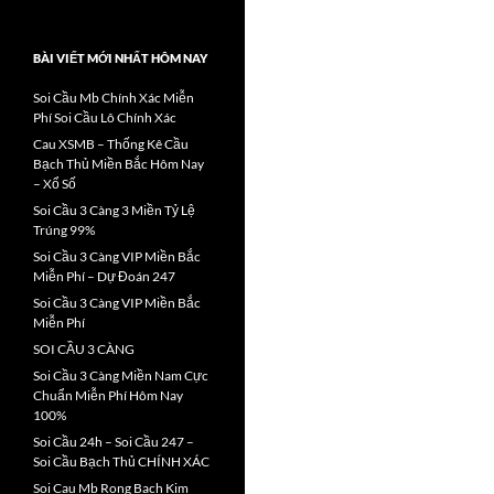
cho:
BÀI VIẾT MỚI NHẤT HÔM NAY
Soi Cầu Mb Chính Xác Miễn
Phí Soi Cầu Lô Chính Xác
Cau XSMB – Thống Kê Cầu
Bạch Thủ Miền Bắc Hôm Nay
– Xổ Số
Soi Cầu 3 Càng 3 Miền Tỷ Lệ
Trúng 99%
Soi Cầu 3 Càng VIP Miền Bắc
Miễn Phí – Dự Đoán 247
Soi Cầu 3 Càng VIP Miền Bắc
Miễn Phí
SOI CẦU 3 CÀNG
Soi Cầu 3 Càng Miền Nam Cực
Chuẩn Miễn Phí Hôm Nay
100%
Soi Cầu 24h – Soi Cầu 247 –
Soi Cầu Bạch Thủ CHÍNH XÁC
Soi Cau Mb Rong Bach Kim