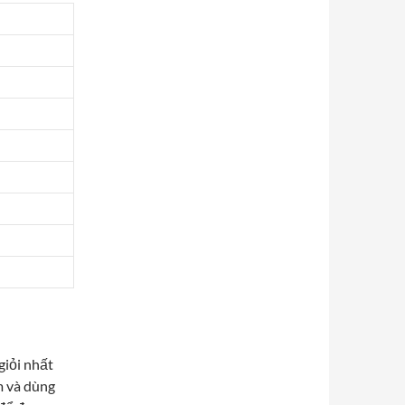
giỏi nhất
m và dùng