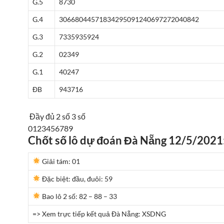
G.5
8730
G.4
30668
04457
18342
95091
24069
72720
40842
G.3
73359
35924
G.2
02349
G.1
40247
ĐB
943716
Đầy đủ
2 số
3 số
0
1
2
3
4
5
6
7
8
9
Chốt số lô dự đoán Đà Nẵng 12/5/2021
Giải tám:
01
Đặc biệt: đầu, đuôi:
59
Bao lô 2 số:
82 – 88 – 33
=> Xem trực tiếp kết quả Đà Nẵng: XSDNG