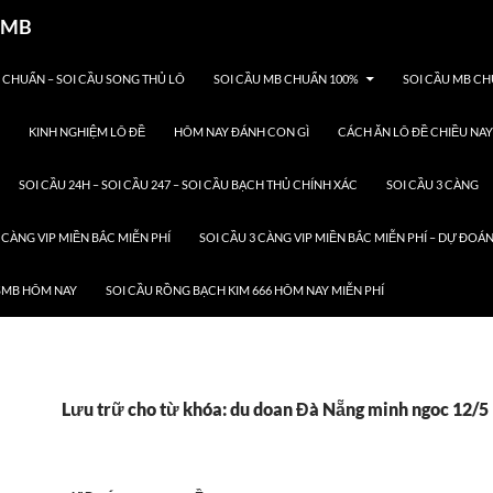
XSMB
U CHUẨN – SOI CẦU SONG THỦ LÔ
SOI CẦU MB CHUẨN 100%
SOI CẦU MB C
KINH NGHIỆM LÔ ĐỀ
HÔM NAY ĐÁNH CON GÌ
CÁCH ĂN LÔ ĐỀ CHIỀU NAY
SOI CẦU 24H – SOI CẦU 247 – SOI CẦU BẠCH THỦ CHÍNH XÁC
SOI CẦU 3 CÀNG
 CÀNG VIP MIỀN BẮC MIỄN PHÍ
SOI CẦU 3 CÀNG VIP MIỀN BẮC MIỄN PHÍ – DỰ ĐOÁN
XSMB HÔM NAY
SOI CẦU RỒNG BẠCH KIM 666 HÔM NAY MIỄN PHÍ
Lưu trữ cho từ khóa: du doan Đà Nẵng minh ngoc 12/5