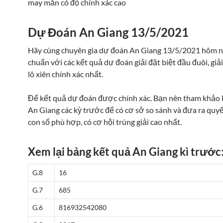
may mắn có độ chính xác cao
Dự Đoán An Giang 13/5/2021
Hãy cùng chuyên gia dự đoán An Giang 13/5/2021 hôm n
chuẩn với các kết quả dự đoán giải đặt biệt đầu đuôi, giải 
lô xiên chính xác nhất.
Để kết quả dự đoán được chính xác. Bạn nên tham khảo l
An Giang các kỳ trước để có cơ sở so sánh và đưa ra quy
con số phù hợp, có cơ hội trúng giải cao nhất.
Xem lại bảng kết quả An Giang kì trước
G.8
16
G.7
685
G.6
8169
3254
2080