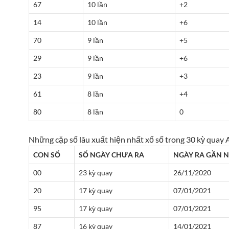
67
10 lần
+2
14
10 lần
+6
70
9 lần
+5
29
9 lần
+6
23
9 lần
+3
61
8 lần
+4
80
8 lần
0
Những cặp số lâu xuất hiện nhất xổ số trong 30 kỳ quay 
CON SỐ
SỐ NGÀY CHƯA RA
NGÀY RA GẦN 
00
23 kỳ quay
26/11/2020
20
17 kỳ quay
07/01/2021
95
17 kỳ quay
07/01/2021
87
16 kỳ quay
14/01/2021