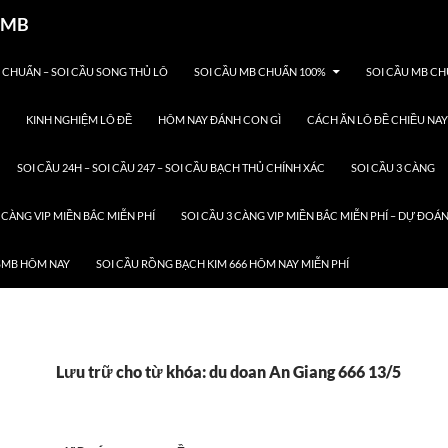
XSMB
U CHUẨN – SOI CẦU SONG THỦ LÔ
SOI CẦU MB CHUẨN 100%
SOI CẦU MB C
KINH NGHIỆM LÔ ĐỀ
HÔM NAY ĐÁNH CON GÌ
CÁCH ĂN LÔ ĐỀ CHIỀU NAY
SOI CẦU 24H – SOI CẦU 247 – SOI CẦU BẠCH THỦ CHÍNH XÁC
SOI CẦU 3 CÀNG
 CÀNG VIP MIỀN BẮC MIỄN PHÍ
SOI CẦU 3 CÀNG VIP MIỀN BẮC MIỄN PHÍ – DỰ ĐOÁN
XSMB HÔM NAY
SOI CẦU RỒNG BẠCH KIM 666 HÔM NAY MIỄN PHÍ
Lưu trữ cho từ khóa: du doan An Giang 666 13/5