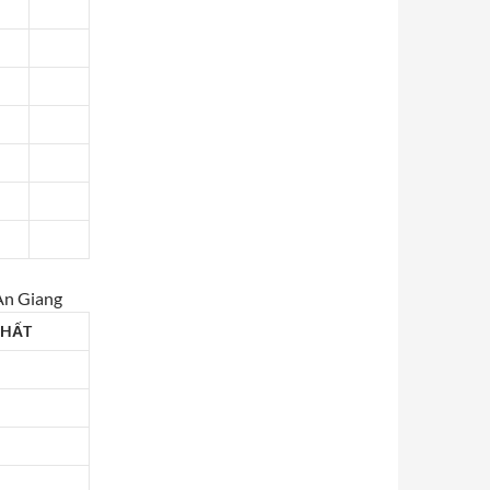
An Giang
NHẤT