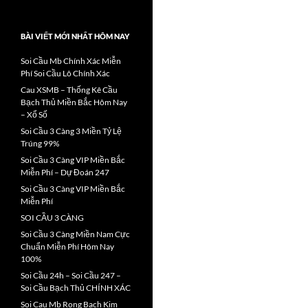
cho:
BÀI VIẾT MỚI NHẤT HÔM NAY
Soi Cầu Mb Chính Xác Miễn
Phí Soi Cầu Lô Chính Xác
Cau XSMB – Thống Kê Cầu
Bạch Thủ Miền Bắc Hôm Nay
– Xổ Số
Soi Cầu 3 Càng 3 Miền Tỷ Lệ
Trúng 99%
Soi Cầu 3 Càng VIP Miền Bắc
Miễn Phí – Dự Đoán 247
Soi Cầu 3 Càng VIP Miền Bắc
Miễn Phí
SOI CẦU 3 CÀNG
Soi Cầu 3 Càng Miền Nam Cực
Chuẩn Miễn Phí Hôm Nay
100%
Soi Cầu 24h – Soi Cầu 247 –
Soi Cầu Bạch Thủ CHÍNH XÁC
Soi Cau Mb Rong Bach Kim