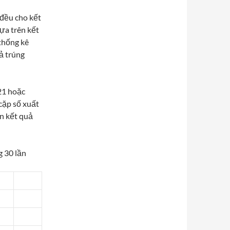
 đều cho kết
dựa trên kết
thống kê
ả trúng
21 hoặc
cặp số xuất
án kết quả
g 30 lần