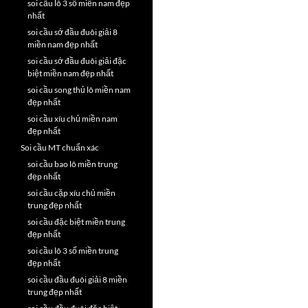
soi cầu lô 3 số miền nam đẹp
nhất
soi cầu sớ đầu đuôi giải 8
miền nam đẹp nhất
soi cầu sớ đầu đuôi giải đặc
biệt miền nam đẹp nhất
soi cầu song thủ lô miền nam
đẹp nhất
soi cầu xíu chủ miền nam
đẹp nhất
Soi cầu MT chuẩn xác
soi cầu bao lô miền trung
đẹp nhất
soi cầu cặp xíu chủ miền
trung đẹp nhất
soi cầu đặc biệt miền trung
đẹp nhất
soi cầu lô 3 số miền trung
đẹp nhất
soi cầu đầu đuôi giải 8 miền
trung đẹp nhất