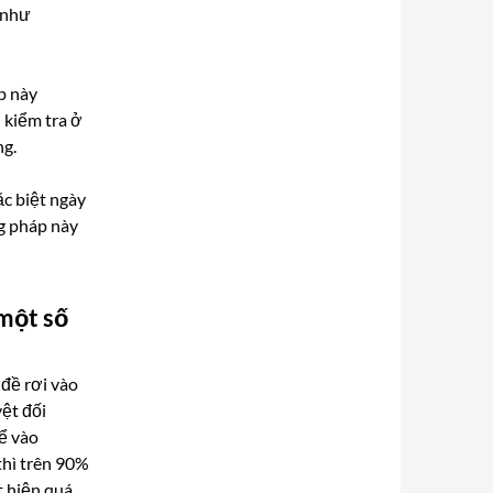
 như
p này
 kiểm tra ở
ng.
ặc biệt ngày
g pháp này
một số
 đề rơi vào
ệt đối
hể vào
thì trên 90%
t hiện quá