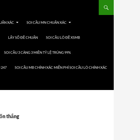
HUẨN XÁC
SOI CẦU MN CHUẨN XÁC
LẤY SỐ ĐỀ CHUẨN
SOI CẦU LÔ ĐỀ XSMB
SOI CẦU 3 CÀNG 3 MIỀN TỶ LỆ TRÚNG 99%
 247
SOI CẦU MB CHÍNH XÁC MIỄN PHÍ SOI CẦU LÔ CHÍNH XÁC
uốn thắng