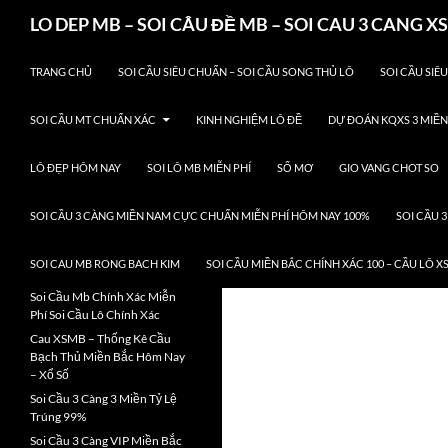
Chuyển
Tìm
LO DEP MB – SOI CÂU ĐỀ MB – SOI CAU 3 CANG 
đến
kiếm
nội
TRANG CHỦ
SOI CẦU SIÊU CHUẨN – SOI CẦU SONG THỦ LÔ
SOI CẦU SIÊ
dung
SOI CẦU MT CHUẨN XÁC
KINH NGHIỆM LÔ ĐỀ
DỰ ĐOÁN KQXS 3 MIỀN
LÔ ĐẸP HÔM NAY
SOI LÔ MB MIỄN PHÍ
SỔ MƠ
GIO VANG CHOT SO
SOI CẦU 3 CÀNG MIỀN NAM CỰC CHUẨN MIỄN PHÍ HÔM NAY 100%
SOI CẦU 3
SOI CAU MB RONG BACH KIM
SOI CẦU MIỀN BẮC CHÍNH XÁC 100 – CẦU LÔ 
Soi Cầu Mb Chính Xác Miễn
Phí Soi Cầu Lô Chính Xác
Cau XSMB – Thống Kê Cầu
Bạch Thủ Miền Bắc Hôm Nay
– Xổ Số
Soi Cầu 3 Càng 3 Miền Tỷ Lệ
Trúng 99%
Soi Cầu 3 Càng VIP Miền Bắc