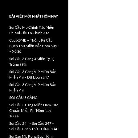
cho:
BÀI VIẾT MỚI NHẤT HÔM NAY
Soi Cầu Mb Chính Xác Miễn
Phí Soi Cầu Lô Chính Xác
Cau XSMB – Thống Kê Cầu
Bạch Thủ Miền Bắc Hôm Nay
– Xổ Số
Soi Cầu 3 Càng 3 Miền Tỷ Lệ
Trúng 99%
Soi Cầu 3 Càng VIP Miền Bắc
Miễn Phí – Dự Đoán 247
Soi Cầu 3 Càng VIP Miền Bắc
Miễn Phí
SOI CẦU 3 CÀNG
Soi Cầu 3 Càng Miền Nam Cực
Chuẩn Miễn Phí Hôm Nay
100%
Soi Cầu 24h – Soi Cầu 247 –
Soi Cầu Bạch Thủ CHÍNH XÁC
Soi Cau Mb Rong Bach Kim