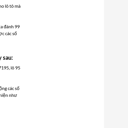
ho lô tô mà
ta đánh 99
ược các số
 sau:
7195, lô 95
cộng các số
 hiện như