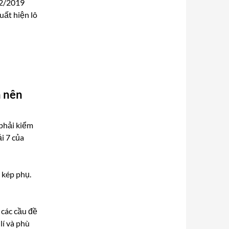
12/2019
uất hiện lô
n nên
phải kiểm
i 7 của
 kép phụ.
 các cầu đề
lí và phù