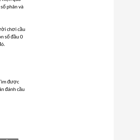
 số phân và
ười chơi cầu
on số đầu 0
đó.
 Tìm được
ần đánh cầu