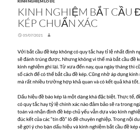
KINH NGHIỆM LÔ ĐỀ
KINH NGHIỆM BẮT CẦU 
KÉP CHUẨN XÁC
05/07/2021
Với bắt cầu đề kép không có quy tắc hay tỉ lệ nhất định 
sẽ đánh trúng được. Nhưng không vì thế mà bắt cầu đề 
kinh nghiệm ghi lại. Từ xưa đến nay, qua ngày tháng thì 
số cách để có thể bắt cầu đề kép. Cũng nhờ áp dụng kinh
mà rất nhiều trường hợp khả quan và có kết quả khá tốt.
Dấu hiệu đề báo kép là một dạng khá đặc biệt. Thực tế, 
có quy tắc hay tỷ lệ chính xác nào đảm bảo sẽ ra trong ngà
toán và nhận định đề kép chủ yếu vẫn dựa vào kinh ngh
đúc kết của các “tín đồ” lô đề chuyên nghiệp. Trong nội du
sẽ gợi ý cho bạn dấu hiệu và kinh nghiệm bắt cầu đề kép 