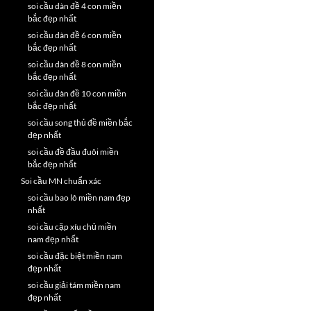
soi cầu dàn đề 4 con miền
bắc đẹp nhất
soi cầu dàn đề 6 con miền
bắc đẹp nhất
soi cầu dàn đề 8 con miền
bắc đẹp nhất
soi cầu dàn đề 10 con miền
bắc đẹp nhất
soi cầu song thủ đề miền bắc
đẹp nhất
soi cầu đề đầu đuôi miền
bắc đẹp nhất
Soi cầu MN chuẩn xác
soi cầu bao lô miền nam đẹp
nhất
soi cầu cặp xíu chủ miền
nam đẹp nhất
soi cầu đặc biệt miền nam
đẹp nhất
soi cầu giải tám miền nam
đẹp nhất