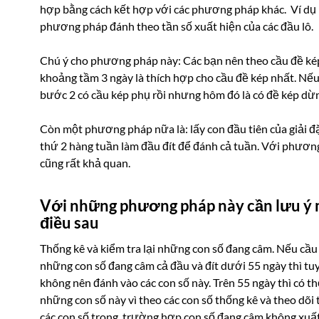
hợp bằng cách kết hợp với các phương pháp khác. Ví dụ
phương pháp đánh theo tần số xuất hiện của các đầu lô.
Chú ý cho phương pháp này: Các bạn nên theo cầu đề ké
khoảng tầm 3 ngày là thích hợp cho cầu đề kép nhất. Nếu
bước 2 có cầu kép phụ rồi nhưng hôm đó là có đề kép dừ
Còn một phương pháp nữa là: lấy con đầu tiên của giải đ
thứ 2 hàng tuần làm đầu đít để đánh cả tuần. Với phươn
cũng rất khả quan.
Với những phương pháp này cần lưu ý 
điều sau
Thống kê và kiểm tra lại những con số đang câm. Nếu cầu
những con số đang câm cả đầu và đít dưới 55 ngày thì tuy
không nên đánh vào các con số này. Trên 55 ngày thì có t
những con số này vì theo các con số thống kê và theo dõi 
các con số trong trường hợp con số đang câm không xuấ