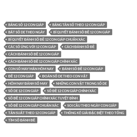
BẢNG SỐ 12 CON GIÁP
BẢNG TÂN SỐ THEO 12 CON GIÁP
BẮT SỐ DE THEO NGÀY
BÍ QUYẾT ĐÁNH SỐ ĐỀ 12 CON GIÁP
BÍ QUYẾT ĐÁNH SỐ ĐỀ 12 CON GIÁP CHUẨN XÁC
CÁC SỐ ỨNG VỚI 12 CON GIÁP
CÁCH ĐÁNH SỐ ĐỀ
CÁCH ĐÁNH SỐ ĐỀ 12 CON GIÁP
CÁCH ĐÁNH SỐ ĐỀ 12 CON GIÁP CHÍNH XÁC
CON SỐ MAY MẮN HÔM NAY
ĐÁNH SỐ ĐỀ 12 CON GIÁP
ĐỀ 12 CON GIÁP
ĐOÁN SỐ DE THEO CON VẬT
HÔM NAY ĐÁNH SỐ MAY
NHỮNG CON VẬT TRONG SỐ DE
SỐ DE 12 CON GIÁP
SỐ ĐỀ 12 CON GIÁP CHÍNH XÁC
SỐ ĐỀ 12 CON GIÁP CHÍNH XÁC TUYỆT ĐỈNH
SỐ ĐỀ 12 CON GIÁP CHUẨN XÁC
SOI CẦU THEO NGÀY CON GIÁP
TẦN SUẤT THEO 12 CON GIÁP
THỐNG KÊ GIẢI ĐẶC BIỆT THEO TỔNG
TÌM SỐ ĐÁNH ĐỀ