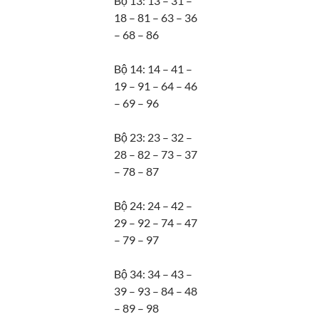
Bộ 13: 13 – 31 –
18 – 81 – 63 – 36
– 68 – 86
Bộ 14: 14 – 41 –
19 – 91 – 64 – 46
– 69 – 96
Bộ 23: 23 – 32 –
28 – 82 – 73 – 37
– 78 – 87
Bộ 24: 24 – 42 –
29 – 92 – 74 – 47
– 79 – 97
Bộ 34: 34 – 43 –
39 – 93 – 84 – 48
– 89 – 98