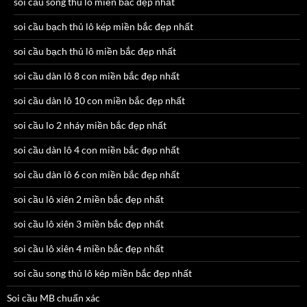
soi cầu song thủ lô miền bắc đẹp nhất
soi cầu bạch thủ lô kép miền bắc đẹp nhất
soi cầu bạch thủ lô miền bắc đẹp nhất
soi cầu dàn lô 8 con miền bắc đẹp nhất
soi cầu dàn lô 10 con miền bắc đẹp nhất
soi cầu lo 2 nháy miền bắc đẹp nhất
soi cầu dàn lô 4 con miền bắc đẹp nhất
soi cầu dàn lô 6 con miền bắc đẹp nhất
soi cầu lô xiên 2 miền bắc đẹp nhất
soi cầu lô xiên 3 miền bắc đẹp nhất
soi cầu lô xiên 4 miền bắc đẹp nhất
soi cầu song thủ lô kép miền bắc đẹp nhất
Soi cầu MB chuẩn xác