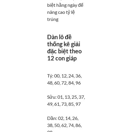
biệt hằng ngày để
nâng cao tỷ lệ
trúng
Dàn lô đề
thống kê giải
đặc biệt theo
12 con giáp
Tý: 00, 12, 24, 36,
48, 60, 72, 84, 96
Sửu: 01, 13, 25, 37,
49, 61, 73, 85, 97
Dần: 02, 14, 26,
38, 50, 62, 74, 86,