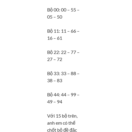
Bộ 00: 00 – 55 –
05 – 50
Bộ 11: 11 – 66 –
16 – 61
Bộ 22: 22 – 77 –
27 – 72
Bộ 33: 33 – 88 –
38 – 83
Bộ 44: 44 – 99 –
49 – 94
Với 15 bộ trên,
anh em có thể
chốt bộ đề đặc