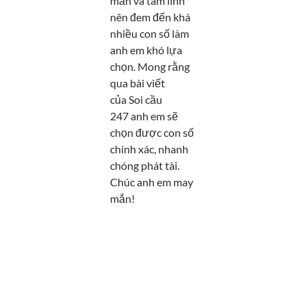
mắn và tâm linh
nên đem đến khá
nhiều con số làm
anh em khó lựa
chọn. Mong rằng
qua bài viết
của Soi cầu
247 anh em sẽ
chọn được con số
chính xác, nhanh
chóng phát tài.
Chúc anh em may
mắn!