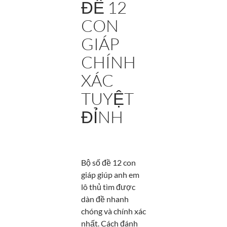
ĐỀ 12
CON
GIÁP
CHÍNH
XÁC
TUYỆT
ĐỈNH
Bộ số đề 12 con
giáp giúp anh em
lô thủ tìm được
dàn đề nhanh
chóng và chính xác
nhất. Cách đánh