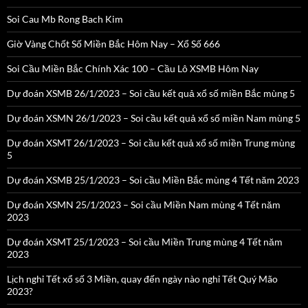
Soi Cau Mb Rong Bach Kim
Giờ Vàng Chốt Số Miền Bắc Hôm Nay – Xổ Số 666
Soi Cầu Miền Bắc Chính Xác 100 – Cầu Lô XSMB Hôm Nay
Dự đoán XSMB 26/1/2023 – Soi cầu kết quả xổ số miền Bắc mùng 5
Dự đoán XSMN 26/1/2023 – Soi cầu kết quả xổ số miền Nam mùng 5
Dự đoán XSMT 26/1/2023 – Soi cầu kết quả xổ số miền Trung mùng
5
Dự đoán XSMB 25/1/2023 – Soi cầu Miền Bắc mùng 4 Tết năm 2023
Dự đoán XSMN 25/1/2023 – Soi cầu Miền Nam mùng 4 Tết năm
2023
Dự đoán XSMT 25/1/2023 – Soi cầu Miền Trung mùng 4 Tết năm
2023
Lịch nghỉ Tết xổ số 3 Miền, quay đến ngày nào nghỉ Tết Quý Mão
2023?