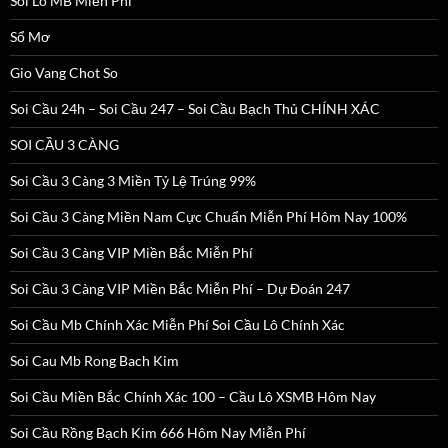
Soi Lô MB Miễn Phí
Sổ Mơ
Gio Vang Chot So
Soi Cầu 24h – Soi Cầu 247 – Soi Cầu Bạch Thủ CHÍNH XÁC
SOI CẦU 3 CÀNG
Soi Cầu 3 Càng 3 Miền Tỷ Lệ Trúng 99%
Soi Cầu 3 Càng Miền Nam Cực Chuẩn Miễn Phí Hôm Nay 100%
Soi Cầu 3 Càng VIP Miền Bắc Miễn Phí
Soi Cầu 3 Càng VIP Miền Bắc Miễn Phí – Dự Đoán 247
Soi Cầu Mb Chính Xác Miễn Phí Soi Cầu Lô Chính Xác
Soi Cau Mb Rong Bach Kim
Soi Cầu Miền Bắc Chính Xác 100 – Cầu Lô XSMB Hôm Nay
Soi Cầu Rồng Bạch Kim 666 Hôm Nay Miễn Phí