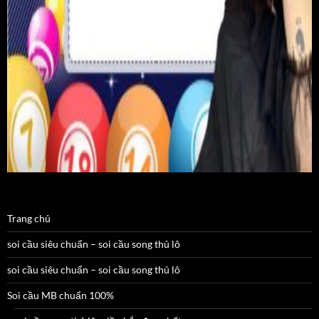
Trang chủ
soi cầu siêu chuẩn – soi cầu song thủ lô
soi cầu siêu chuẩn – soi cầu song thủ lô
Soi cầu MB chuẩn 100%