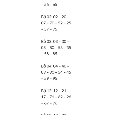
– 56 – 65
Bộ 02: 02 – 20 –
07 – 70 – 52 – 25
– 57 – 75
Bộ 03: 03 – 30 –
08 – 80 – 53 – 35
– 58 – 85
Bộ 04: 04 – 40 –
09 – 90 – 54 – 45
– 59 – 95
Bộ 12: 12 – 21 –
17 – 71 – 62 – 26
– 67 – 76