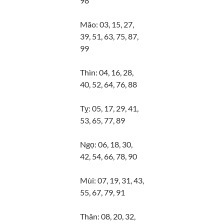
98
Mão: 03, 15, 27,
39, 51, 63, 75, 87,
99
Thìn: 04, 16, 28,
40, 52, 64, 76, 88
Tỵ: 05, 17, 29, 41,
53, 65, 77, 89
Ngọ: 06, 18, 30,
42, 54, 66, 78, 90
Mùi: 07, 19, 31, 43,
55, 67, 79, 91
Thân: 08, 20, 32,