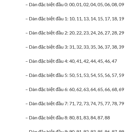
– Dàn đặc biệt đầu 0: 00, 01, 02, 04, 05, 06, 08, 09
– Dàn đặc biệt đầu 1: 10, 11, 13, 14, 15, 17, 18, 19
– Dàn đặc biệt đầu 2: 20, 22, 23, 24, 26, 27, 28, 29
– Dàn đặc biệt đầu 3: 31, 32, 33, 35, 36, 37, 38, 39
– Dàn đặc biệt đầu 4: 40, 41, 42, 44, 45, 46, 47
– Dàn đặc biệt đầu 5: 50, 51, 53, 54, 55, 56, 57, 59
– Dàn đặc biệt đầu 6: 60, 62, 63, 64, 65, 66, 68, 69
– Dàn đặc biệt đầu 7: 71, 72, 73, 74, 75, 77, 78, 79
– Dàn đặc biệt đầu 8: 80, 81, 83, 84, 87, 88
– Dàn đặc biệt đầu 9: 90, 91, 92, 93, 95, 96, 97, 99