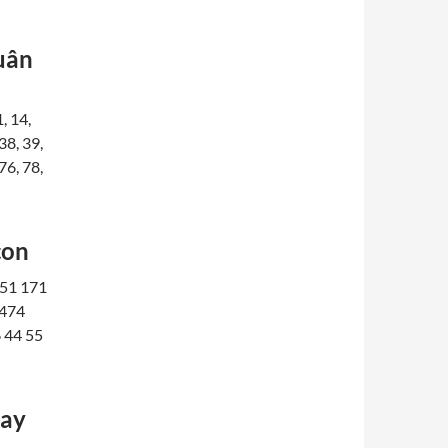
uân
, 14,
 38, 39,
 76, 78,
con
151 171
 474
 44 55
nay