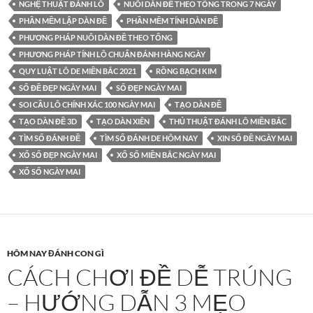
NGHỆ THUẬT ĐÁNH LÔ
NUÔI DÀN ĐỀ THEO TỔNG TRONG 7 NGÀY
PHẦN MỀM LẬP DÀN ĐỀ
PHẦN MỀM TÍNH DÀN ĐỀ
PHƯƠNG PHÁP NUÔI DÀN ĐỀ THEO TỔNG
PHƯƠNG PHÁP TÍNH LÔ CHUẨN ĐÁNH HÀNG NGÀY
QUY LUẬT LÔ DE MIỀN BẮC 2021
RỒNG BẠCH KIM
SỐ ĐỀ ĐẸP NGÀY MAI
SỐ ĐẸP NGÀY MAI
SOI CẦU LÔ CHÍNH XÁC 100 NGÀY MAI
TẠO DÀN ĐỀ
TẠO DÀN ĐỀ 3D
TẠO DÀN XIÊN
THỦ THUẬT ĐÁNH LÔ MIỀN BẮC
TÌM SỐ ĐÁNH ĐỀ
TÌM SỐ ĐÁNH DE HÔM NAY
XIN SỐ ĐỀ NGÀY MAI
XỔ SỐ ĐẸP NGÀY MAI
XỔ SỐ MIỀN BẮC NGÀY MAI
XỔ SỐ NGÀY MAI
HÔM NAY ĐÁNH CON GÌ
CÁCH CHƠI ĐỀ DỄ TRÚNG
– HƯỚNG DẪN 3 MẸO