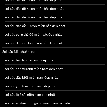
soi cầu dàn đề 6 con miền bắc đẹp nhất
soi cầu dàn đề 8 con miền bắc đẹp nhất
soi cầu dàn đề 10 con miền bắc đẹp nhất
soi cầu song thủ đề miền bắc đẹp nhất
soi cầu đề đầu đuôi miền bắc đẹp nhất
Soi cầu MN chuẩn xác
soi cầu bao lô miền nam đẹp nhất
soi cầu cặp xíu chủ miền nam đẹp nhất
soi cầu đặc biệt miền nam đẹp nhất
soi cầu giải tám miền nam đẹp nhất
soi cầu lô 3 số miền nam đẹp nhất
soi cầu sớ đầu đuôi giải 8 miền nam đẹp nhất