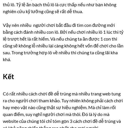
thủ lô. Tỷ lệ ăn bạch thủ lô là cực thấp nếu như bạn không
nghiên cứu kỹ lưỡng cũng sẽ rất dễ thua.
Vậy nên nhiều người chơi bắt đầu đi tìm con đường mới
bằng cách đánh nhiều con lô. Bởi nếu chơi nhiều lô 1 lúc thì tỷ
lệ trượt hết là rất hiếm. Và nếu chúng ta ăn được 1 con thì
cũng sẽ không lỗ nhiều lại càng không hết vốn để chơi cho lần
sau. Trong trường hợp lô về nhiều thì chúng ta cũng lãi kha
khá.
Kết
Có rất nhiều cách chơi đề dễ trúng mà nhiều trang web tung
ra cho người chơi tham khảo. Tuy nhiên không phải cách chơi
hay mẹo vặt nào cũng thật sự hiệu nghiệm. Mà chỉ làm rối
quan điểm, suy nghĩ người chơi mà thôi. Đó là lý do mà
website của chúng tôi chỉ tóm gọn 3 cách chơi đề dễ trúng và
có khả năng chiến thắng cao nhất cho mọi người.