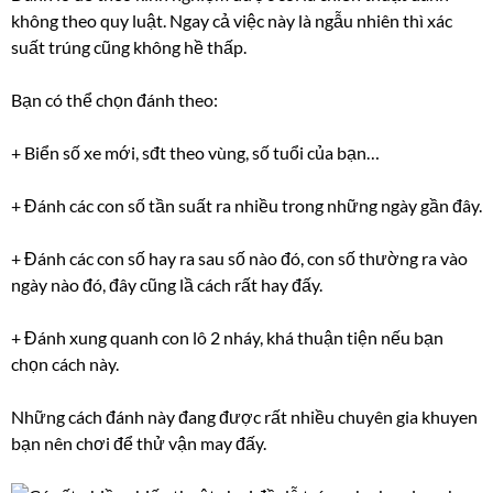
không theo quy luật. Ngay cả việc này là ngẫu nhiên thì xác
suất trúng cũng không hề thấp.
Bạn có thể chọn đánh theo:
+ Biển số xe mới, sđt theo vùng, số tuổi của bạn…
+ Đánh các con số tần suất ra nhiều trong những ngày gần đây.
+ Đánh các con số hay ra sau số nào đó, con số thường ra vào
ngày nào đó, đây cũng lầ cách rất hay đấy.
+ Đánh xung quanh con lô 2 nháy, khá thuận tiện nếu bạn
chọn cách này.
Những cách đánh này đang được rất nhiều chuyên gia khuyen
bạn nên chơi để thử vận may đấy.