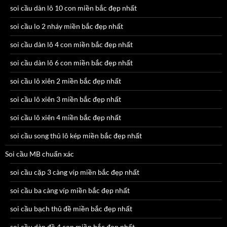
soi cầu dàn lô 10 con miền bắc đẹp nhất
soi cầu lo 2 nháy miền bắc đẹp nhất
soi cầu dàn lô 4 con miền bắc đẹp nhất
soi cầu dàn lô 6 con miền bắc đẹp nhất
soi cầu lô xiên 2 miền bắc đẹp nhất
soi cầu lô xiên 3 miền bắc đẹp nhất
soi cầu lô xiên 4 miền bắc đẹp nhất
soi cầu song thủ lô kép miền bắc đẹp nhất
Soi cầu MB chuẩn xác
soi cầu cặp 3 càng víp miền bắc đẹp nhất
soi cầu ba càng víp miền bắc đẹp nhất
soi cầu bạch thủ đề miền bắc đẹp nhất
soi cầu dàn đề 4 con miền bắc đẹp nhất