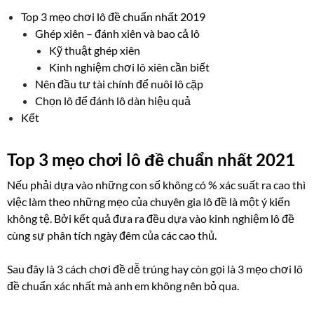
Top 3 mẹo chơi lô đề chuẩn nhất 2019
Ghép xiên – đánh xiên và bao cả lô
Kỹ thuật ghép xiên
Kinh nghiệm chơi lô xiên cần biết
Nên đầu tư tài chính để nuôi lô cặp
Chọn lô để đánh lô dàn hiệu quả
Kết
Top 3 mẹo chơi lô đề chuẩn nhất 2021
Nếu phải dựa vào những con số không có % xác suất ra cao thì
việc làm theo những mẹo của chuyên gia lô đề là một ý kiến
không tệ. Bởi kết quả đưa ra đều dựa vào kinh nghiệm lô đề
cùng sự phân tích ngày đêm của các cao thủ.
Sau đây là 3 cách chơi đề dễ trúng hay còn gọi là 3 mẹo chơi lô
đề chuẩn xác nhất mà anh em không nên bỏ qua.