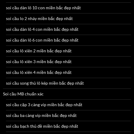
soi cầu dàn lô 10 con miền bắc đẹp nhất
soi cầu lo 2 nháy miền bắc đẹp nhất
soi cầu dàn lô 4 con miền bắc đẹp nhất
soi cầu dàn lô 6 con miền bắc đẹp nhất
soi cầu lô xiên 2 miền bắc đẹp nhất
soi cầu lô xiên 3 miền bắc đẹp nhất
soi cầu lô xiên 4 miền bắc đẹp nhất
soi cầu song thủ lô kép miền bắc đẹp nhất
Soi cầu MB chuẩn xác
soi cầu cặp 3 càng víp miền bắc đẹp nhất
soi cầu ba càng víp miền bắc đẹp nhất
soi cầu bạch thủ đề miền bắc đẹp nhất