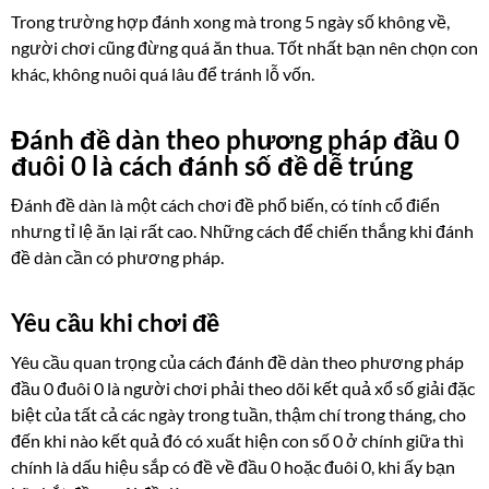
Trong trường hợp đánh xong mà trong 5 ngày số không về,
người chơi cũng đừng quá ăn thua. Tốt nhất bạn nên chọn con
khác, không nuôi quá lâu để tránh lỗ vốn.
Đánh đề dàn theo phương pháp đầu 0
đuôi 0 là cách đánh số đề dễ trúng
Đánh đề dàn là một cách chơi đề phổ biến, có tính cổ điển
nhưng tỉ lệ ăn lại rất cao. Những cách để chiến thắng khi đánh
đề dàn cần có phương pháp.
Yêu cầu khi chơi đề
Yêu cầu quan trọng của cách đánh đề dàn theo phương pháp
đầu 0 đuôi 0 là người chơi phải theo dõi kết quả xổ số giải đặc
biệt của tất cả các ngày trong tuần, thậm chí trong tháng, cho
đến khi nào kết quả đó có xuất hiện con số 0 ở chính giữa thì
chính là dấu hiệu sắp có đề về đầu 0 hoặc đuôi 0, khi ấy bạn