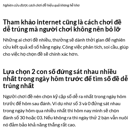
Nghiên cứu được cách chơi đề hiệu quả không hề khó
Tham khảo internet cũng là cách chơi đề
dễ trúng mà người chơi không nên bỏ lỡ
Những ai chơi đề nhiều, thường sẽ dành thời gian để nghiên
cứu kết quả xổ số hằng ngày. Công việc phân tích, soi cầu, giúp
cho việc họ chọn đề sẽ chính xác hơn.
Lựa chọn 2 con số đứng sát nhau nhiều
nhất trong ngày hôm trước để tìm số đề dễ
trúng nhất
Người chơi đề nên chọn kỹ cặp số dễ ra nhất trong ngày hôm
trước để hôm sau đánh. Ví dụ như số 3 và 0 đứng sát nhau
trong ngày hôm qua nhiều nhất thì hôm nay mình sẽ chọn
đánh số 30 hoặc 03. Nếu không ra thì ngày thứ 2 bạn vẫn nuôi
nó đảm bảo khả năng thắng rất cao.