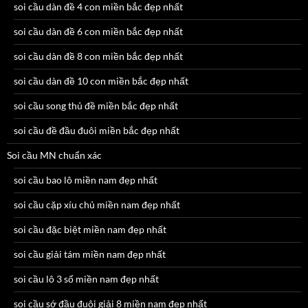
soi cầu dàn đề 4 con miền bắc đẹp nhất
soi cầu dàn đề 6 con miền bắc đẹp nhất
soi cầu dàn đề 8 con miền bắc đẹp nhất
soi cầu dàn đề 10 con miền bắc đẹp nhất
soi cầu song thủ đề miền bắc đẹp nhất
soi cầu đề đầu đuôi miền bắc đẹp nhất
Soi cầu MN chuẩn xác
soi cầu bao lô miền nam đẹp nhất
soi cầu cặp xíu chủ miền nam đẹp nhất
soi cầu đặc biệt miền nam đẹp nhất
soi cầu giải tám miền nam đẹp nhất
soi cầu lô 3 số miền nam đẹp nhất
soi cầu sớ đầu đuôi giải 8 miền nam đẹp nhất