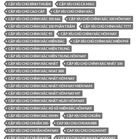
CẶP XÍU CHỦ BÌNH THUẬN
CẶP XÍU CHỦ CÀ MAU
CẶP XÍU CHỦ CAO CẤP
CẶP XÍU CHỦ CHÍNH XÁC
CẶP XỈU CHỦ CHÍNH XÁC 100 666
CẶP XỈU CHỦ CHÍNH XÁC 100 HÔM NAY
CẶP XỈU CHỦ CHÍNH XÁC 100 PHẦN TRĂM
CẶP XỈU CHỦ CHÍNH XÁC 7777
CẶP XỈU CHỦ CHÍNH XÁC 95
CẶP XỈU CHỦ CHÍNH XÁC HÔM NAY
CẶP XỈU CHỦ CHÍNH XÁC MIỀN BẮC
CẶP XỈU CHỦ CHÍNH XÁC MIỄN PHÍ
CẶP XỈU CHỦ CHÍNH XÁC MIỀN TRUNG
CẶP XỈU CHỦ CHÍNH XÁC MIỀN TRUNG HÔM NAY
CẶP XỈU CHỦ CHÍNH XÁC NHẤT
CẶP XỈU CHỦ CHÍNH XÁC NHẤT 100
CẶP XỈU CHỦ CHÍNH XÁC NHAT 888
CẶP XÍU CHỦ CHÍNH XÁC NHẤT HÔM NAY
CẶP XỈU CHỦ CHÍNH XÁC NHẤT HÔM NAY MIEN NAM
CẶP XỈU CHỦ CHÍNH XÁC NHẤT HÔM NAY MT
CẶP XỈU CHỦ CHÍNH XÁC NHẤT NGÀY HÔM NAY
CẶP XỈU CHỦ CHÍNH XÁC XỔ SỐ MIỀN BẮC HÔM NAY
CẶP XỈU CHỦ CHÍNH XÁC XSMN
CẶP XÍU CHỦ CHUẨN
CẶP XÍU CHỦ CHUẨN 100
CAP XIU CHU CHUAN 888
CẶP XÍU CHỦ CHUẨN HÔM NAY
CAP XIU CHU CHUAN MT
CẶP XÍU CHỦ CHUẨN XÁC
CAP XIU CHU CHUAN XAC HOM NAY