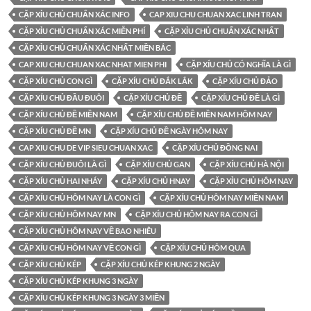
CẶP XỈU CHỦ CHUẨN XÁC INFO
CAP XIU CHU CHUAN XAC LINH TRAN
CẶP XỈU CHỦ CHUẨN XÁC MIỄN PHÍ
CẶP XỈU CHỦ CHUẨN XÁC NHẤT
CẶP XỈU CHỦ CHUẨN XÁC NHẤT MIỀN BẮC
CAP XIU CHU CHUAN XAC NHAT MIEN PHI
CẶP XÍU CHỦ CÓ NGHĨA LÀ GÌ
CẶP XÍU CHỦ CON GÌ
CẶP XÍU CHỦ ĐẮK LẮK
CẶP XÍU CHỦ ĐẢO
CẶP XÍU CHỦ ĐẦU ĐUÔI
CẶP XÍU CHỦ ĐỀ
CẶP XÍU CHỦ ĐỀ LÀ GÌ
CẶP XÍU CHỦ ĐỀ MIỀN NAM
CẶP XÍU CHỦ ĐỀ MIỀN NAM HÔM NAY
CẶP XÍU CHỦ ĐỀ MN
CẶP XÍU CHỦ ĐỀ NGÀY HÔM NAY
CAP XIU CHU DE VIP SIEU CHUAN XAC
CẶP XÍU CHỦ ĐỒNG NAI
CẶP XÍU CHỦ ĐUÔI LÀ GÌ
CẶP XÍU CHỦ GAN
CẶP XÍU CHỦ HÀ NỘI
CẶP XÍU CHỦ HAI NHÁY
CẶP XÍU CHỦ HNAY
CẶP XỈU CHỦ HÔM NAY
CẶP XÍU CHỦ HÔM NAY LÀ CON GÌ
CẶP XÍU CHỦ HÔM NAY MIỀN NAM
CẶP XÍU CHỦ HÔM NAY MN
CẶP XÍU CHỦ HÔM NAY RA CON GÌ
CẶP XÍU CHỦ HÔM NAY VỀ BAO NHIÊU
CẶP XÍU CHỦ HÔM NAY VỀ CON GÌ
CẶP XÍU CHỦ HÔM QUA
CẶP XÍU CHỦ KÉP
CẶP XÍU CHỦ KÉP KHUNG 2 NGÀY
CẶP XÍU CHỦ KÉP KHUNG 3 NGÀY
CẶP XÍU CHỦ KÉP KHUNG 3 NGÀY 3 MIỀN