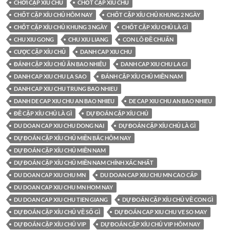
CHƠI CẶP XÍU CHỦ
CHỐT CẶP XÍU CHỦ
CHỐT CẶP XÍU CHỦ HÔM NAY
CHỐT CẶP XÍU CHỦ KHUNG 2 NGÀY
CHỐT CẶP XÍU CHỦ KHUNG 3 NGÀY
CHỐT CẶP XÍU CHỦ LÀ GÌ
CHU XIU GONG
CHU XIU LIANG
CON LÔ ĐỀ CHUẨN
CƯỢC CẶP XÍU CHỦ
DANH CAP XIU CHU
ĐÁNH CẶP XÍU CHỦ ĂN BAO NHIÊU
DANH CAP XIU CHU LA GI
DANH CAP XIU CHU LA SAO
ĐÁNH CẶP XÍU CHỦ MIỀN NAM
DANH CAP XIU CHU TRUNG BAO NHIEU
DANH DE CAP XIU CHU AN BAO NHIEU
DE CAP XIU CHU AN BAO NHIEU
ĐỀ CẶP XÍU CHỦ LÀ GÌ
DỰ ĐOÁN CẶP XÍU CHỦ
DU DOAN CAP XIU CHU DONG NAI
DỰ ĐOÁN CẶP XÍU CHỦ LÀ GÌ
DỰ ĐOÁN CẶP XÍU CHỦ MIỀN BẮC HÔM NAY
DỰ ĐOÁN CẶP XÍU CHỦ MIỀN NAM
DỰ ĐOÁN CẶP XÍU CHỦ MIỀN NAM CHÍNH XÁC NHẤT
DU DOAN CAP XIU CHU MN
DU DOAN CAP XIU CHU MN CAO CẤP
DU DOAN CAP XIU CHU MN HOM NAY
DU DOAN CAP XIU CHU TIEN GIANG
DỰ ĐOÁN CẶP XÍU CHỦ VỀ CON GÌ
DỰ ĐOÁN CẶP XÍU CHỦ VỀ SỐ GÌ
DỰ ĐOÁN CAP XIU CHU VE SO MAY
DỰ ĐOÁN CẶP XÍU CHỦ VIP
DỰ ĐOÁN CẶP XÍU CHỦ VIP HÔM NAY