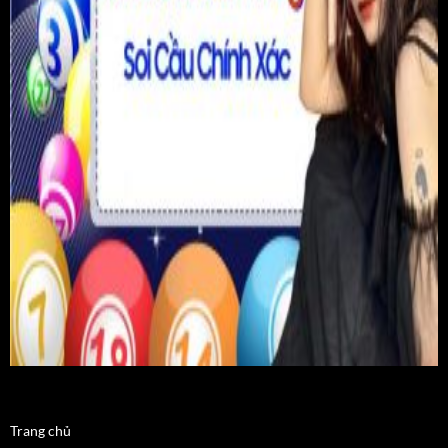
Trang chủ