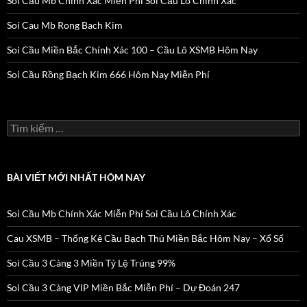
Soi Cầu Mb Chính Xác Miễn Phí Soi Cầu Lô Chính Xác
Soi Cau Mb Rong Bach Kim
Soi Cầu Miền Bắc Chính Xác 100 – Cầu Lô XSMB Hôm Nay
Soi Cầu Rồng Bạch Kim 666 Hôm Nay Miễn Phí
Tìm
kiếm
cho:
BÀI VIẾT MỚI NHẤT HÔM NAY
Soi Cầu Mb Chính Xác Miễn Phí Soi Cầu Lô Chính Xác
Cau XSMB – Thống Kê Cầu Bạch Thủ Miền Bắc Hôm Nay – Xổ Số
Soi Cầu 3 Càng 3 Miền Tỷ Lệ Trúng 99%
Soi Cầu 3 Càng VIP Miền Bắc Miễn Phí – Dự Đoán 247