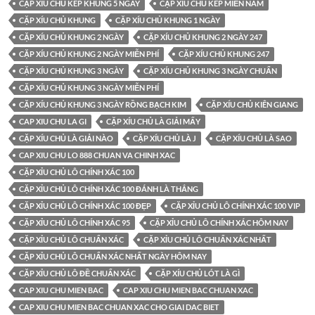
CẶP XÍU CHỦ KÉP KHUNG 5 NGÀY
CẶP XÍU CHỦ KÉP MIỀN NAM
CẶP XÍU CHỦ KHUNG
CẶP XÍU CHỦ KHUNG 1 NGÀY
CẶP XÍU CHỦ KHUNG 2 NGÀY
CẶP XÍU CHỦ KHUNG 2 NGÀY 247
CẶP XÍU CHỦ KHUNG 2 NGÀY MIỄN PHÍ
CẶP XÍU CHỦ KHUNG 247
CẶP XÍU CHỦ KHUNG 3 NGÀY
CẶP XÍU CHỦ KHUNG 3 NGÀY CHUẨN
CẶP XÍU CHỦ KHUNG 3 NGÀY MIỄN PHÍ
CẶP XÍU CHỦ KHUNG 3 NGÀY RỒNG BẠCH KIM
CẶP XÍU CHỦ KIÊN GIANG
CAP XIU CHU LA GI
CẶP XÍU CHỦ LÀ GIẢI MẤY
CẶP XÍU CHỦ LÀ GIẢI NÀO
CẶP XÍU CHỦ LÀ J
CẶP XÍU CHỦ LÀ SAO
CAP XIU CHU LO 888 CHUAN VA CHINH XAC
CẶP XỈU CHỦ LÔ CHÍNH XÁC 100
CẶP XỈU CHỦ LÔ CHÍNH XÁC 100 ĐÁNH LÀ THẮNG
CẶP XỈU CHỦ LÔ CHÍNH XÁC 100 ĐẸP
CẶP XỈU CHỦ LÔ CHÍNH XÁC 100 VIP
CẶP XỈU CHỦ LÔ CHÍNH XÁC 95
CẶP XỈU CHỦ LÔ CHÍNH XÁC HÔM NAY
CẶP XỈU CHỦ LÔ CHUẨN XÁC
CẶP XỈU CHỦ LÔ CHUẨN XÁC NHẤT
CẶP XỈU CHỦ LÔ CHUẨN XÁC NHẤT NGÀY HÔM NAY
CẶP XỈU CHỦ LÔ ĐỀ CHUẨN XÁC
CẶP XÍU CHỦ LÓT LÀ GÌ
CAP XIU CHU MIEN BAC
CAP XIU CHU MIEN BAC CHUAN XAC
CAP XIU CHU MIEN BAC CHUAN XAC CHO GIAI DAC BIET