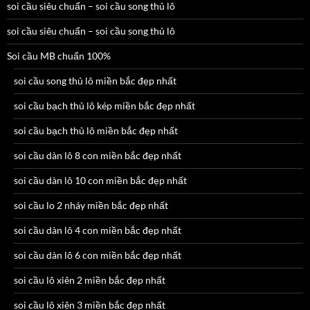
soi cầu siêu chuẩn – soi cầu song thủ lô
soi cầu siêu chuẩn – soi cầu song thủ lô
Soi cầu MB chuẩn 100%
soi cầu song thủ lô miền bắc đẹp nhất
soi cầu bạch thủ lô kép miền bắc đẹp nhất
soi cầu bạch thủ lô miền bắc đẹp nhất
soi cầu dàn lô 8 con miền bắc đẹp nhất
soi cầu dàn lô 10 con miền bắc đẹp nhất
soi cầu lo 2 nháy miền bắc đẹp nhất
soi cầu dàn lô 4 con miền bắc đẹp nhất
soi cầu dàn lô 6 con miền bắc đẹp nhất
soi cầu lô xiên 2 miền bắc đẹp nhất
soi cầu lô xiên 3 miền bắc đẹp nhất