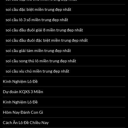
soi cầu đặc biệt miền trung đẹp nhất
soi cầu lô 3 số miền trung đẹp nhất
soi cầu đầu đuôi giải 8 miền trung đẹp nhất
soi cầu đầu đuôi đặc biệt miền trung đẹp nhất
soi cầu giải tám miền trung đẹp nhất
soi cầu song thủ lô miền trung đẹp nhất
soi cầu xỉu chủ miền trung đẹp nhất
Kinh Nghiệm Lô Đề
Dự đoán KQXS 3 Miền
Kinh Nghiệm Lô Đề
Hôm Nay Đánh Con Gì
Cách Ăn Lô Đề Chiều Nay