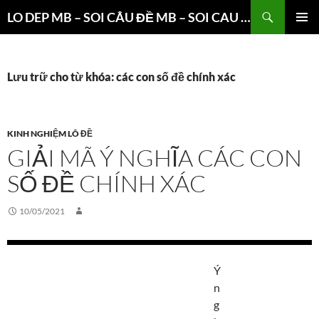
Chuyển
Tìm
LO DEP MB – SOI CÂU ĐỀ MB – SOI CAU 3 CANG XSMB
đến
kiếm
TRÌNH
nội
ĐƠN CƠ
dung
SỞ
Lưu trữ cho từ khóa: các con số đề chính xác
KINH NGHIỆM LÔ ĐỀ
GIẢI MÃ Ý NGHĨA CÁC CON
SỐ ĐỀ CHÍNH XÁC
10/05/2021
Ý
n
g