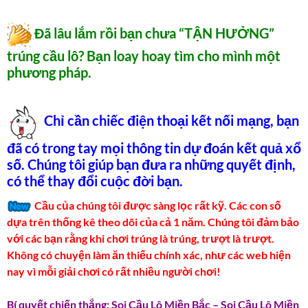
Đã lâu lắm rồi bạn chưa “TẬN HƯỞNG”
trúng cầu lô? Bạn loay hoay tìm cho mình một
phương pháp.
Chỉ cần chiếc điện thoại kết nối mạng, bạn
đã có trong tay mọi thông tin dự đoán kết quả xổ
số. Chúng tôi giúp bạn đưa ra những quyết định,
có thể thay đổi cuộc đời bạn.
Cầu của chúng tôi được sàng lọc rất kỹ. Các con số
dựa trên thống kê theo dõi của cả 1 năm. Chúng tôi đảm bảo
với các bạn rằng khi chơi trúng là trúng, trượt là trượt.
Không có chuyện làm ăn thiếu chính xác, như các web hiện
nay vì mỗi giải chơi có rất nhiều người chơi!
Bí quyết chiến thắng: Soi Cầu Lô Miền Bắc – Soi Cầu Lô Miền