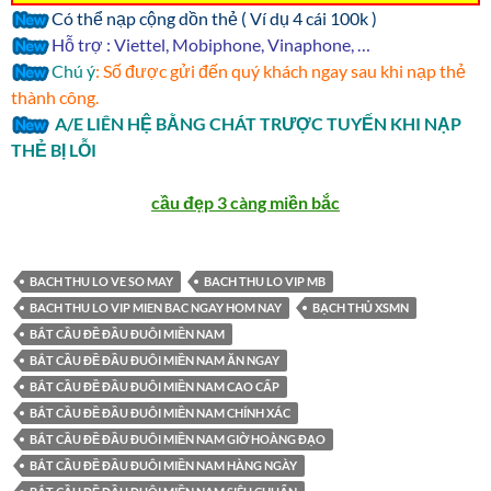
Có thể nạp cộng dồn thẻ ( Ví dụ 4 cái 100k )
Hỗ trợ : Viettel, Mobiphone, Vinaphone, …
Chú ý
: Số được gửi đến quý khách ngay sau khi nạp thẻ
thành công.
A/E LIÊN HỆ BẰNG CHÁT TRƯỢC TUYẾN KHI NẠP
THẺ BỊ LỖI
cầu đẹp 3 càng miền bắc
BACH THU LO VE SO MAY
BACH THU LO VIP MB
BACH THU LO VIP MIEN BAC NGAY HOM NAY
BẠCH THỦ XSMN
BẮT CẦU ĐỀ ĐẦU ĐUÔI MIỀN NAM
BẮT CẦU ĐỀ ĐẦU ĐUÔI MIỀN NAM ĂN NGAY
BẮT CẦU ĐỀ ĐẦU ĐUÔI MIỀN NAM CAO CẤP
BẮT CẦU ĐỀ ĐẦU ĐUÔI MIỀN NAM CHÍNH XÁC
BẮT CẦU ĐỀ ĐẦU ĐUÔI MIỀN NAM GIỜ HOÀNG ĐẠO
BẮT CẦU ĐỀ ĐẦU ĐUÔI MIỀN NAM HÀNG NGÀY