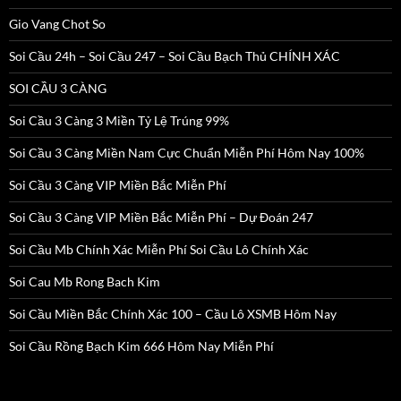
Gio Vang Chot So
Soi Cầu 24h – Soi Cầu 247 – Soi Cầu Bạch Thủ CHÍNH XÁC
SOI CẦU 3 CÀNG
Soi Cầu 3 Càng 3 Miền Tỷ Lệ Trúng 99%
Soi Cầu 3 Càng Miền Nam Cực Chuẩn Miễn Phí Hôm Nay 100%
Soi Cầu 3 Càng VIP Miền Bắc Miễn Phí
Soi Cầu 3 Càng VIP Miền Bắc Miễn Phí – Dự Đoán 247
Soi Cầu Mb Chính Xác Miễn Phí Soi Cầu Lô Chính Xác
Soi Cau Mb Rong Bach Kim
Soi Cầu Miền Bắc Chính Xác 100 – Cầu Lô XSMB Hôm Nay
Soi Cầu Rồng Bạch Kim 666 Hôm Nay Miễn Phí