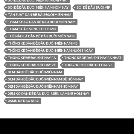
SOI ĐỀ ĐẦU ĐUÔI MIỀN NAM ĐẠI PHÁT
SOI ĐỀ ĐẦU ĐUÔI MIỀN NAM HÔM NAY
SOI ĐỀ ĐẦU ĐUÔI VÍP
TẦN SUẤT DÀN ĐỀ ĐẦU ĐUÔI MIỀN NAM
THAM KHẢO DÀN ĐỀ ĐẦU ĐUÔI MIỀN NAM
THAM KHẢO SONG THU XSMN
THẾ NÀO LÀ DÀN ĐỀ ĐẦU ĐUÔI MIỀN NAM
THỐNG KÊ DÀN ĐỀ ĐẦU ĐUÔI MIỀN NAM MB
THỐNG KÊ DÀN ĐỀ ĐẦU ĐUÔI MIỀN NAM NUÔI 3 NGÀY
THỐNG KÊ ĐỀ ĐẦU ĐÍT HAY RA
THONG KE DE DAU DIT HAY RA NHAT
THỐNG KÊ ĐỀ ĐẦU ĐÍT HAY VỀ
TONG HOP ĐỀ ĐẦU ĐÍT HAY VE
XEM DÀN ĐỀ ĐẦU ĐUÔI MIỀN NAM
XEM DÀN ĐỀ ĐẦU ĐUÔI MIỀN NAM ĐỀ HÔM NAY
XEM DÀN ĐỀ ĐẦU ĐUÔI MIỀN NAM HÔM NAY
XEM KQ DÀN ĐỀ ĐẦU ĐUÔI MIỀN NAM MB HÔM NAY
XSMN ĐỀ ĐẦU ĐUÔI