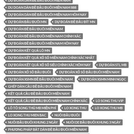
DỰ ĐOÁN DÀN ĐỀ ĐẦU ĐUÔI MIỀN NAM
DU DOAN DÀN ĐỀ ĐẦU ĐUÔI MIỀN NAM 888
DỰ ĐOÁN DÀN ĐỀ ĐẦU ĐUÔI MIỀN NAM HÔM NAY
DỰ ĐOÁN ĐẦU ĐUÔI MN
DỰ ĐOÁN ĐỀ ĐẦU ĐÍT MN
DỰ ĐOÁN ĐỀ ĐẦU ĐUÔI MIỀN NAM
DỰ ĐOÁN ĐỀ ĐẦU ĐUÔI MIỀN NAM CHÍNH XÁC
DỰ ĐOÁN ĐỀ ĐẦU ĐUÔI MIỀN NAM HÔM NAY
DỰ ĐOÁN KẾT QUẢ LÔ MN
DỰ ĐOÁN KẾT QUẢ XỔ SỐ MIỀN NAM CHÍNH XÁC NHẤT
DỰ ĐOÁN KẾT QUẢ XỔ SỐ SIÊU CHÍNH XÁC HÔM NAY
DỰ ĐOÁN STL MB
DỰ ĐOÁN XỔ SỐ ĐẦU ĐUÔI
DỰ ĐOÁN XỔ SỐ ĐẦU ĐUÔI MIỀN NAM
DỰ ĐOÁN XSMN ĐỀ ĐẦU ĐUÔI MIỀN NAM
DỰ ĐOÁN XSMN MINH NGỌC
GHÉP DÀN CẦU ĐỀ ĐẦU ĐUÔI MIỀN NAM
KẾT QUẢ CẦU ĐỀ ĐẦU ĐUÔI MIỀN NAM
KẾT QUẢ CẦU ĐỀ ĐẦU ĐUÔI MIỀN NAM CHÍNH XÁC
LO SONG THU VIP
LÔ TÔ SONG THỦ MB MIỄN PHÍ
LO XONG THU
LO XONG THU MB
LO XONG THU MIEN BAC
NUÔI ĐẦU ĐUÔI
NUÔI ĐẦU ĐUÔI KHUNG 2 NGÀY
NUÔI DE ĐẦU ĐUÔI KHUNG 3 NGÀY
PHƯƠNG PHÁP BẮT DÀN ĐỀ ĐẦU ĐUÔI MIỀN NAM