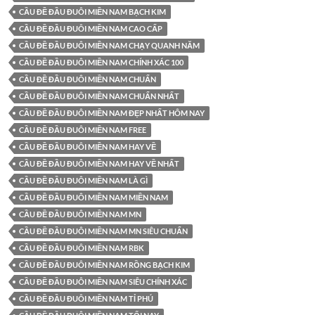
CẦU ĐỀ ĐẦU ĐUÔI MIỀN NAM BẠCH KIM
CẦU ĐỀ ĐẦU ĐUÔI MIỀN NAM CAO CẤP
CẦU ĐỀ ĐẦU ĐUÔI MIỀN NAM CHẠY QUANH NĂM
CẦU ĐỀ ĐẦU ĐUÔI MIỀN NAM CHÍNH XÁC 100
CẦU ĐỀ ĐẦU ĐUÔI MIỀN NAM CHUẨN
CẦU ĐỀ ĐẦU ĐUÔI MIỀN NAM CHUẨN NHẤT
CẦU ĐỀ ĐẦU ĐUÔI MIỀN NAM ĐẸP NHẤT HÔM NAY
CẦU ĐỀ ĐẦU ĐUÔI MIỀN NAM FREE
CẦU ĐỀ ĐẦU ĐUÔI MIỀN NAM HAY VỀ
CẦU ĐỀ ĐẦU ĐUÔI MIỀN NAM HAY VỀ NHẤT
CẦU ĐỀ ĐẦU ĐUÔI MIỀN NAM LÀ GÌ
CẦU ĐỀ ĐẦU ĐUÔI MIỀN NAM MIỀN NAM
CẦU ĐỀ ĐẦU ĐUÔI MIỀN NAM MN
CẦU ĐỀ ĐẦU ĐUÔI MIỀN NAM MN SIÊU CHUẨN
CẦU ĐỀ ĐẦU ĐUÔI MIỀN NAM RBK
CẦU ĐỀ ĐẦU ĐUÔI MIỀN NAM RỒNG BẠCH KIM
CẦU ĐỀ ĐẦU ĐUÔI MIỀN NAM SIÊU CHÍNH XÁC
CẦU ĐỀ ĐẦU ĐUÔI MIỀN NAM TỈ PHÚ