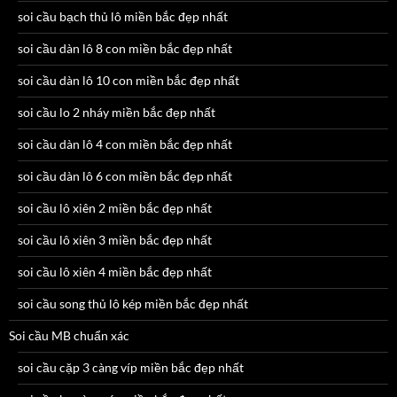
soi cầu bạch thủ lô miền bắc đẹp nhất
soi cầu dàn lô 8 con miền bắc đẹp nhất
soi cầu dàn lô 10 con miền bắc đẹp nhất
soi cầu lo 2 nháy miền bắc đẹp nhất
soi cầu dàn lô 4 con miền bắc đẹp nhất
soi cầu dàn lô 6 con miền bắc đẹp nhất
soi cầu lô xiên 2 miền bắc đẹp nhất
soi cầu lô xiên 3 miền bắc đẹp nhất
soi cầu lô xiên 4 miền bắc đẹp nhất
soi cầu song thủ lô kép miền bắc đẹp nhất
Soi cầu MB chuẩn xác
soi cầu cặp 3 càng víp miền bắc đẹp nhất