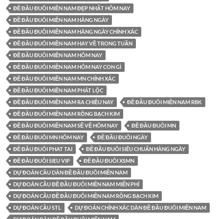
ĐỀ ĐẦU ĐUÔI MIỀN NAM ĐẸP NHẤT HÔM NAY
ĐỀ ĐẦU ĐUÔI MIỀN NAM HÀNG NGÀY
ĐỀ ĐẦU ĐUÔI MIỀN NAM HÀNG NGÀY CHÍNH XÁC
ĐỀ ĐẦU ĐUÔI MIỀN NAM HAY VỀ TRONG TUẦN
ĐỀ ĐẦU ĐUÔI MIỀN NAM HÔM NAY
ĐỀ ĐẦU ĐUÔI MIỀN NAM HÔM NAY CON GÌ
ĐỀ ĐẦU ĐUÔI MIỀN NAM MN CHÍNH XÁC
ĐỀ ĐẦU ĐUÔI MIỀN NAM PHÁT LỘC
ĐỀ ĐẦU ĐUÔI MIỀN NAM RA CHIỀU NAY
ĐỀ ĐẦU ĐUÔI MIỀN NAM RBK
ĐỀ ĐẦU ĐUÔI MIỀN NAM RỒNG BẠCH KIM
ĐỀ ĐẦU ĐUÔI MIỀN NAM SẼ VỀ HÔM NAY
ĐỀ ĐẦU ĐUÔI MN
ĐỀ ĐẦU ĐUÔI MN HÔM NAY
ĐỀ ĐẦU ĐUÔI NGÀY
ĐỀ ĐẦU ĐUÔI PHAT TAI
ĐỀ ĐẦU ĐUÔI SIÊU CHUẨN HÀNG NGÀY
ĐỀ ĐẦU ĐUÔI SIEU VIP
ĐỀ ĐẦU ĐUÔI XSMN
DỰ ĐOÁN CẦU DÀN ĐỀ ĐẦU ĐUÔI MIỀN NAM
DỰ ĐOÁN CẦU ĐỀ ĐẦU ĐUÔI MIỀN NAM MIỄN PHÍ
DỰ ĐOÁN CẦU ĐỀ ĐẦU ĐUÔI MIỀN NAM RỒNG BẠCH KIM
DỰ ĐOÁN CẦU STL
DỰ ĐOÁN CHÍNH XÁC DÀN ĐỀ ĐẦU ĐUÔI MIỀN NAM