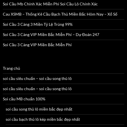
Soi Cầu Mb Chính Xác Miễn Phí Soi Cầu Lô Chính Xác
Cau XSMB – Thống Kê Cầu Bạch Thủ Miền Bắc Hôm Nay – Xổ Số
Soi Cầu 3 Càng 3 Miền Tỷ Lệ Trúng 99%
Soi Cầu 3 Càng VIP Miền Bắc Miễn Phí – Dự Đoán 247
Soi Cầu 3 Càng VIP Miền Bắc Miễn Phí
Trang chủ
soi cầu siêu chuẩn – soi cầu song thủ lô
soi cầu siêu chuẩn – soi cầu song thủ lô
Soi cầu MB chuẩn 100%
soi cầu song thủ lô miền bắc đẹp nhất
soi cầu bạch thủ lô kép miền bắc đẹp nhất